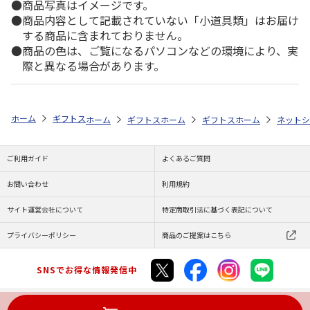
商品写真はイメージです。
商品内容として記載されていない「小道具類」はお届け
する商品に含まれておりません。
商品の色は、ご覧になるパソコンなどの環境により、実
際と異なる場合があります。
ホーム
ギフトストア
お中元・夏ギフト特集 2026
おすすめ ご当地
ホーム
ギフトストア
ホーム
お中元・夏ギフト特集 2026
ギフトストア
ホーム
お中元・夏
ネットシ
ご利用ガイド
よくあるご質問
お問い合わせ
利用規約
サイト運営会社について
特定商取引法に基づく表記について
プライバシーポリシー
商品のご提案はこちら
SNSでお得な情報発信中