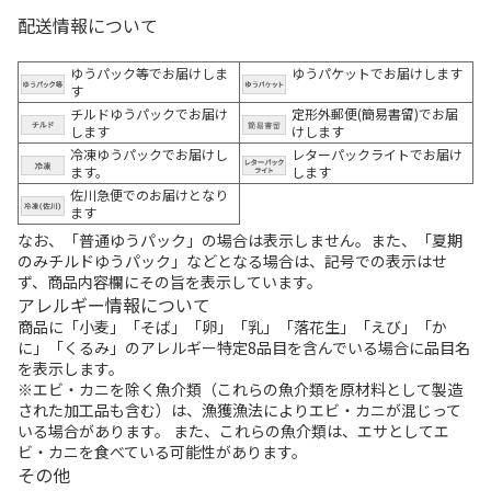
配送情報について
ゆうパック等でお届けしま
ゆうパケットでお届けします
す
チルドゆうパックでお届け
定形外郵便(簡易書留)でお届
します
けします
冷凍ゆうパックでお届けし
レターパックライトでお届け
ます。
します
佐川急便でのお届けとなり
ます
なお、「普通ゆうパック」の場合は表示しません。また、「夏期
のみチルドゆうパック」などとなる場合は、記号での表示はせ
ず、商品内容欄にその旨を表示しています。
アレルギー情報について
商品に「小麦」「そば」「卵」「乳」「落花生」「えび」「か
に」「くるみ」のアレルギー特定8品目を含んでいる場合に品目名
を表示します。
※エビ・カニを除く魚介類（これらの魚介類を原材料として製造
された加工品も含む）は、漁獲漁法によりエビ・カニが混じって
いる場合があります。 また、これらの魚介類は、エサとしてエ
ビ・カニを食べている可能性があります。
その他