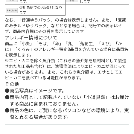
ます。
します
佐川急便でのお届けとなり
ます
なお、「普通ゆうパック」の場合は表示しません。また、「夏期
のみチルドゆうパック」などとなる場合は、記号での表示はせ
ず、商品内容欄にその旨を表示しています。
アレルギー情報について
商品に「小麦」「そば」「卵」「乳」「落花生」「えび」「か
に」「くるみ」のアレルギー特定8品目を含んでいる場合に品目名
を表示します。
※エビ・カニを除く魚介類（これらの魚介類を原材料として製造
された加工品も含む）は、漁獲漁法によりエビ・カニが混じって
いる場合があります。 また、これらの魚介類は、エサとしてエ
ビ・カニを食べている可能性があります。
その他
商品写真はイメージです。
商品内容として記載されていない「小道具類」はお届け
する商品に含まれておりません。
商品の色は、ご覧になるパソコンなどの環境により、実
際と異なる場合があります。