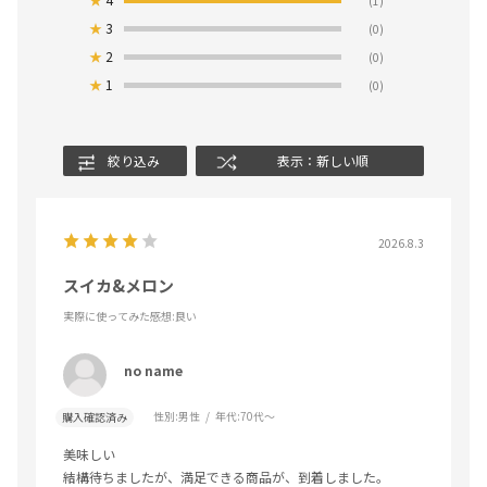
(1)
★
3
(0)
★
2
(0)
★
1
(0)
絞り込み
表示：新しい順
2026.8.3
スイカ&メロン
実際に使ってみた感想
:良い
no name
性別:
男性
年代:
70代～
購入確認済み
美味しい
結構待ちましたが、満足できる商品が、到着しました。