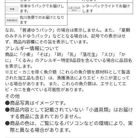
冷凍ゆうパックでお届けし
レターパックライトでお届け
ます。
します
佐川急便でのお届けとなり
ます
なお、「普通ゆうパック」の場合は表示しません。また、「夏期
のみチルドゆうパック」などとなる場合は、記号での表示はせ
ず、商品内容欄にその旨を表示しています。
アレルギー情報について
商品に「小麦」「そば」「卵」「乳」「落花生」「えび」「か
に」「くるみ」のアレルギー特定8品目を含んでいる場合に品目名
を表示します。
※エビ・カニを除く魚介類（これらの魚介類を原材料として製造
された加工品も含む）は、漁獲漁法によりエビ・カニが混じって
いる場合があります。 また、これらの魚介類は、エサとしてエ
ビ・カニを食べている可能性があります。
その他
商品写真はイメージです。
商品内容として記載されていない「小道具類」はお届け
する商品に含まれておりません。
商品の色は、ご覧になるパソコンなどの環境により、実
際と異なる場合があります。