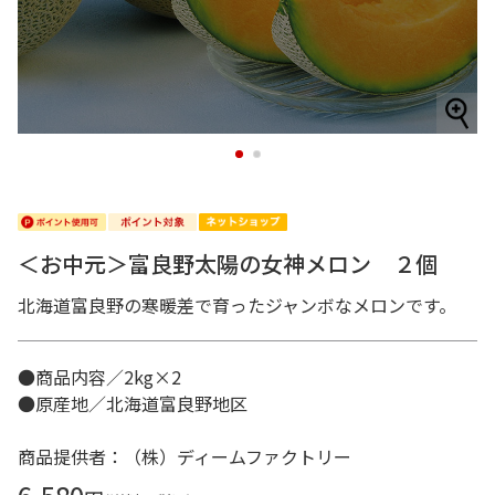
1
2
＜お中元＞富良野太陽の女神メロン ２個
北海道富良野の寒暖差で育ったジャンボなメロンです。
●商品内容／2kg×2
●原産地／北海道富良野地区
商品提供者：（株）ディームファクトリー