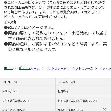
※エビ・カニを除く魚介類（これらの魚介類を原材料として製造
された加工品も含む）は、漁獲漁法によりエビ・カニが混じって
いる場合があります。 また、これらの魚介類は、エサとしてエ
ビ・カニを食べている可能性があります。
その他
商品写真はイメージです。
商品内容として記載されていない「小道具類」はお届け
する商品に含まれておりません。
商品の色は、ご覧になるパソコンなどの環境により、実
際と異なる場合があります。
ホーム
ギフトストア
お中元・夏ギフト特集 2026
おすすめ ご当地
ホーム
ギフトストア
ホーム
お中元・夏ギフト特集 2026
ギフトストア
ホーム
お中元・夏
ネットシ
ご利用ガイド
よくあるご質問
お問い合わせ
利用規約
サイト運営会社について
特定商取引法に基づく表記について
プライバシーポリシー
商品のご提案はこちら