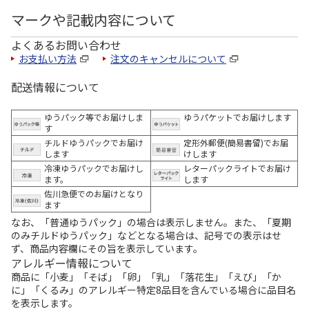
マークや記載内容について
よくあるお問い合わせ
お支払い方法
注文のキャンセルについて
配送情報について
ゆうパック等でお届けしま
ゆうパケットでお届けします
す
チルドゆうパックでお届け
定形外郵便(簡易書留)でお届
します
けします
冷凍ゆうパックでお届けし
レターパックライトでお届け
ます。
します
佐川急便でのお届けとなり
ます
なお、「普通ゆうパック」の場合は表示しません。また、「夏期
のみチルドゆうパック」などとなる場合は、記号での表示はせ
ず、商品内容欄にその旨を表示しています。
アレルギー情報について
商品に「小麦」「そば」「卵」「乳」「落花生」「えび」「か
に」「くるみ」のアレルギー特定8品目を含んでいる場合に品目名
を表示します。