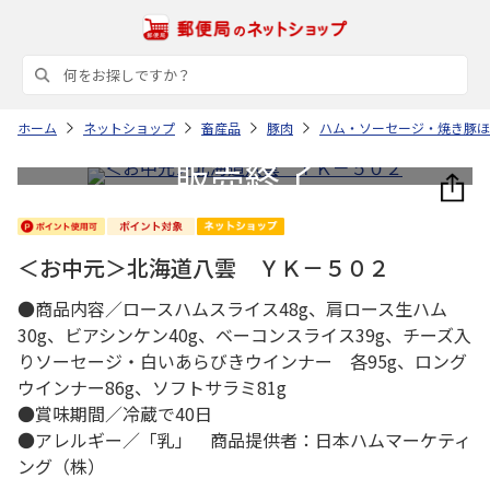
ホーム
ネットショップ
畜産品
豚肉
ハム・ソーセージ・焼き豚ほ
＜お中元＞北海道八雲 ＹＫ－５０２
●商品内容／ロースハムスライス48g、肩ロース生ハム
30g、ビアシンケン40g、ベーコンスライス39g、チーズ入
りソーセージ・白いあらびきウインナー 各95g、ロング
ウインナー86g、ソフトサラミ81g
●賞味期間／冷蔵で40日
●アレルギー／「乳」 商品提供者：日本ハムマーケティ
ング（株）