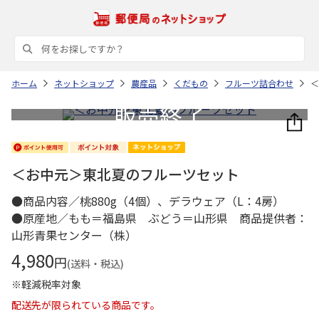
ホーム
ネットショップ
農産品
くだもの
フルーツ詰合わせ
＜
＜お中元＞東北夏のフルーツセット
●商品内容／桃880g（4個）、デラウェア（L：4房）
●原産地／もも＝福島県 ぶどう＝山形県 商品提供者：
山形青果センター（株）
4,980
円
(送料・税込)
※軽減税率対象
配送先が限られている商品です。