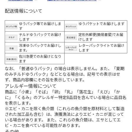
配送情報について
ゆうパック等でお届けしま
ゆうパケットでお届けします
す
チルドゆうパックでお届け
定形外郵便(簡易書留)でお届
します
けします
冷凍ゆうパックでお届けし
レターパックライトでお届け
ます。
します
佐川急便でのお届けとなり
ます
なお、「普通ゆうパック」の場合は表示しません。また、「夏期
のみチルドゆうパック」などとなる場合は、記号での表示はせ
ず、商品内容欄にその旨を表示しています。
アレルギー情報について
商品に「小麦」「そば」「卵」「乳」「落花生」「えび」「か
に」「くるみ」のアレルギー特定8品目を含んでいる場合に品目名
を表示します。
※エビ・カニを除く魚介類（これらの魚介類を原材料として製造
された加工品も含む）は、漁獲漁法によりエビ・カニが混じって
いる場合があります。 また、これらの魚介類は、エサとしてエ
ビ・カニを食べている可能性があります。
その他