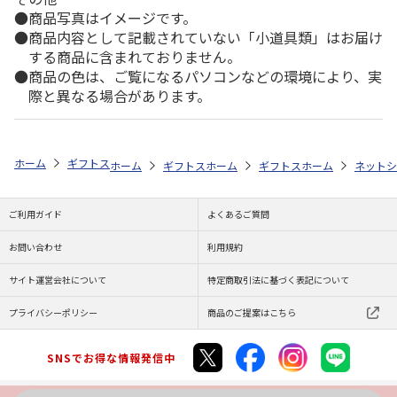
商品写真はイメージです。
商品内容として記載されていない「小道具類」はお届け
する商品に含まれておりません。
商品の色は、ご覧になるパソコンなどの環境により、実
際と異なる場合があります。
ホーム
ギフトストア
お中元・夏ギフト特集 2026
おすすめ ご当地
ホーム
ギフトストア
ホーム
お中元・夏ギフト特集 2026
ギフトストア
ホーム
お中元・夏
ネットシ
ご利用ガイド
よくあるご質問
お問い合わせ
利用規約
サイト運営会社について
特定商取引法に基づく表記について
プライバシーポリシー
商品のご提案はこちら
SNSでお得な情報発信中