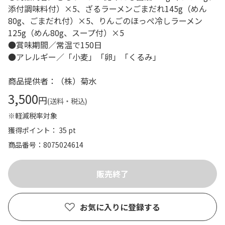
添付調味料付）×5、ざるラーメンごまだれ145g（めん
80g、ごまだれ付）×5、りんごのほっぺ冷しラーメン
125g（めん80g、スープ付）×5
●賞味期間／常温で150日
●アレルギー／「小麦」「卵」「くるみ」
商品提供者：（株）菊水
3,500
円
(送料・税込)
※軽減税率対象
獲得ポイント： 35 pt
商品番号
8075024614
お気に入りに登録する