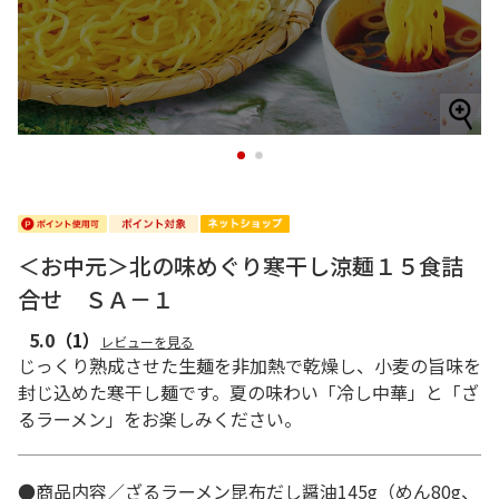
1
2
＜お中元＞北の味めぐり寒干し涼麺１５食詰
合せ ＳＡ－１
5.0
（1）
レビューを見る
じっくり熟成させた生麺を非加熱で乾燥し、小麦の旨味を
封じ込めた寒干し麺です。夏の味わい「冷し中華」と「ざ
るラーメン」をお楽しみください。
●商品内容／ざるラーメン昆布だし醤油145g（めん80g、