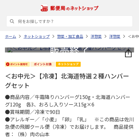
ホーム
ネットショップ
惣菜・加工食品
洋惣菜
洋惣菜
＜お中
＜お中元＞【冷凍】北海道特選２種ハンバー
グセット
●商品内容／牛霜降りハンバーグ150g・北海道ハンバー
グ120g 各3、おろし入りソース15g×6
●賞味期間／冷凍で90日
●アレルギー／「小麦」「卵」「乳」 ※この商品は佐川
急便の飛脚クール便（冷凍）でお届けします。 商品提供
者：（株）肉の山本