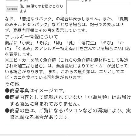
佐川急便でのお届けとなり
ます
なお、「普通ゆうパック」の場合は表示しません。また、「夏期
のみチルドゆうパック」などとなる場合は、記号での表示はせ
ず、商品内容欄にその旨を表示しています。
アレルギー情報について
商品に「小麦」「そば」「卵」「乳」「落花生」「えび」「か
に」「くるみ」のアレルギー特定8品目を含んでいる場合に品目名
を表示します。
※エビ・カニを除く魚介類（これらの魚介類を原材料として製造
された加工品も含む）は、漁獲漁法によりエビ・カニが混じって
いる場合があります。 また、これらの魚介類は、エサとしてエ
ビ・カニを食べている可能性があります。
その他
商品写真はイメージです。
商品内容として記載されていない「小道具類」はお届け
する商品に含まれておりません。
商品の色は、ご覧になるパソコンなどの環境により、実
際と異なる場合があります。