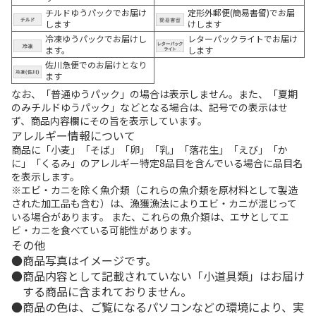
チルドゆうパックでお届け
定形外郵便(簡易書留)でお届
します
けします
冷凍ゆうパックでお届けし
レターパックライトでお届け
ます。
します
佐川急便でのお届けとなり
ます
なお、「普通ゆうパック」の場合は表示しません。また、「夏期
のみチルドゆうパック」などとなる場合は、記号での表示はせ
ず、商品内容欄にその旨を表示しています。
アレルギー情報について
商品に「小麦」「そば」「卵」「乳」「落花生」「えび」「か
に」「くるみ」のアレルギー特定8品目を含んでいる場合に品目名
を表示します。
※エビ・カニを除く魚介類（これらの魚介類を原材料として製造
された加工品も含む）は、漁獲漁法によりエビ・カニが混じって
いる場合があります。 また、これらの魚介類は、エサとしてエ
ビ・カニを食べている可能性があります。
その他
商品写真はイメージです。
商品内容として記載されていない「小道具類」はお届け
する商品に含まれておりません。
商品の色は、ご覧になるパソコンなどの環境により、実