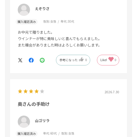
えぞりさ
性別:
女性
年代:
30代
購入確認済み
お中元で贈りました。
ウインナーが特に美味しいと喜んでもらえました。
また機会がありました時はよろしくお願いします。
参考になった
0
Like!
0
2026.7.30
奥さんの手助け
山ゴリラ
年代:
60代
性別:
女性
購入確認済み