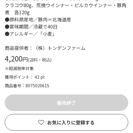
クラコウ80g、荒挽ウインナー・ピルカウインナー・豚角
煮 各120g
●原料原産地／豚肉＝北海道産
●賞味期間／冷蔵で40日
●アレルギー／「小麦」
商品提供者：（株）トンデンファーム
4,200
円
(送料・税込)
※軽減税率対象
獲得ポイント： 42 pt
商品番号
8075020615
お気に入りに登録する