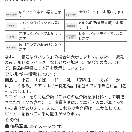
ゆうパック等でお届けしま
ゆうパケットでお届けします
す
チルドゆうパックでお届け
定形外郵便(簡易書留)でお届
します
けします
冷凍ゆうパックでお届けし
レターパックライトでお届け
ます。
します
佐川急便でのお届けとなり
ます
なお、「普通ゆうパック」の場合は表示しません。また、「夏期
のみチルドゆうパック」などとなる場合は、記号での表示はせ
ず、商品内容欄にその旨を表示しています。
アレルギー情報について
商品に「小麦」「そば」「卵」「乳」「落花生」「えび」「か
に」「くるみ」のアレルギー特定8品目を含んでいる場合に品目名
を表示します。
※エビ・カニを除く魚介類（これらの魚介類を原材料として製造
された加工品も含む）は、漁獲漁法によりエビ・カニが混じって
いる場合があります。 また、これらの魚介類は、エサとしてエ
ビ・カニを食べている可能性があります。
その他
商品写真はイメージです。