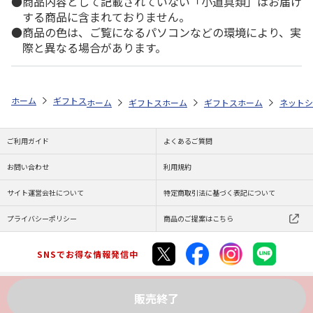
商品内容として記載されていない「小道具類」はお届け
する商品に含まれておりません。
商品の色は、ご覧になるパソコンなどの環境により、実
際と異なる場合があります。
ホーム
ギフトストア
お中元・夏ギフト特集 2026
おすすめ ご当地
ホーム
ギフトストア
ホーム
お中元・夏ギフト特集 2026
ギフトストア
ホーム
お中元・夏
ネットシ
ご利用ガイド
よくあるご質問
お問い合わせ
利用規約
サイト運営会社について
特定商取引法に基づく表記について
プライバシーポリシー
商品のご提案はこちら
SNSでお得な情報発信中
販売終了
Copyright (C) JAPAN POST Co.,Ltd. All Rights Reserved.