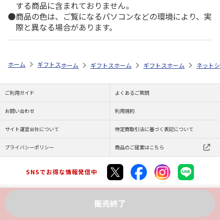
する商品に含まれておりません。
商品の色は、ご覧になるパソコンなどの環境により、実
際と異なる場合があります。
ホーム
ギフトストア
お中元・夏ギフト特集 2026
おすすめ ご当地
ホーム
ギフトストア
ホーム
お中元・夏ギフト特集 2026
ギフトストア
ホーム
お中元・夏
ネットシ
ご利用ガイド
よくあるご質問
お問い合わせ
利用規約
サイト運営会社について
特定商取引法に基づく表記について
プライバシーポリシー
商品のご提案はこちら
SNSでお得な情報発信中
販売終了
Copyright (C) JAPAN POST Co.,Ltd. All Rights Reserved.