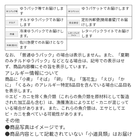
ゆうパック等でお届けしま
ゆうパケットでお届けします
す
チルドゆうパックでお届け
定形外郵便(簡易書留)でお届
します
けします
冷凍ゆうパックでお届けし
レターパックライトでお届け
ます。
します
佐川急便でのお届けとなり
ます
なお、「普通ゆうパック」の場合は表示しません。また、「夏期
のみチルドゆうパック」などとなる場合は、記号での表示はせ
ず、商品内容欄にその旨を表示しています。
アレルギー情報について
商品に「小麦」「そば」「卵」「乳」「落花生」「えび」「か
に」「くるみ」のアレルギー特定8品目を含んでいる場合に品目名
を表示します。
※エビ・カニを除く魚介類（これらの魚介類を原材料として製造
された加工品も含む）は、漁獲漁法によりエビ・カニが混じって
いる場合があります。 また、これらの魚介類は、エサとしてエ
ビ・カニを食べている可能性があります。
その他
商品写真はイメージです。
商品内容として記載されていない「小道具類」はお届け