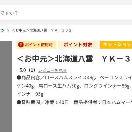
ほか
＜お中元＞北海道八雲 ＹＫ－３０２
＜お中元＞北海道八雲 ＹＫ－３
5.0
（1）
レビューを見る
●商品内容／ロースハムスライス48g、ベーコンスライ
ケン40g、肩ロース生ハム30g、ロングウインナー86
インナー95g
●賞味期間／冷蔵で40日 商品提供者：日本ハムマー