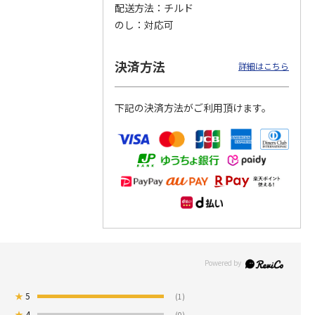
配送方法
チルド
のし
対応可
つぶら
【グリーティング切
【グリーティング切
【のり式】110円普
ーズ
手】ハッピーグリー
手】グリーティング
通切手・千鳥（1シ
ティング（110円）
（シンプル）（110
ート100枚）
決済方法
詳細はこちら
1）
5.0
（2）
円
4.8
…
（11）
4.6
（7）
1,100円
5,500円
11,000円
(送料別)
(送料別)
(送料別)
下記の決済方法がご利用頂けます。
★
5
(1)
★
4
(0)