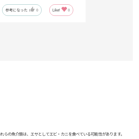
参考になった
0
Like!
0
れらの魚介類は、エサとしてエビ・カニを食べている可能性があります。