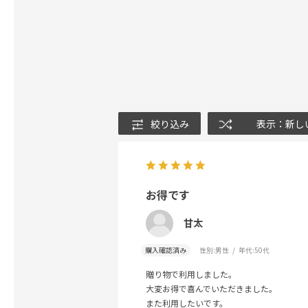
絞り込み
表示：新し
お得です
甘太
購入確認済み
性別:
男性
年代:
50代
贈り物で利用しました。
大変お得で喜んでいただきました。
また利用したいです。