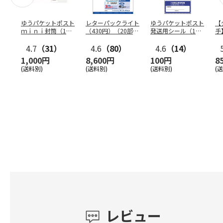
ゆうパケットポスト
レターパックライト
ゆうパケットポスト
【
ｍｉｎｉ封筒（1個
（430円）（20部セ
発送用シール（1個
手
（50枚）セット）
ット）
（20枚）セット）
ン
4.7
（31）
4.6
（80）
4.6
（14）
1,000円
8,600円
100円
8
(送料別)
(送料別)
(送料別)
(
レビュー