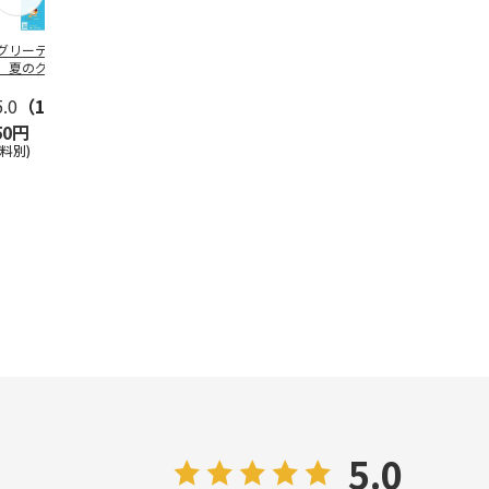
グリーティング切
【グリーティング切
レターパックプラス
＜お中元＞新
】夏のグリーティ
手】夏のグリーティ
（600円）（20部セ
なオールスタ
グ（85円）
ング（110円）
ット）
5.0
（10）
5.0
（17）
4.8
（24）
4.8
（19
50円
1,100円
12,000円
3,780円
送料別)
(送料別)
(送料別)
(送料・税込)
5.0