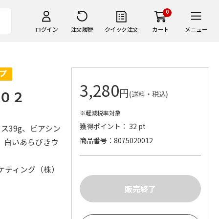
0
ログイン
注文履歴
クイック注文
カート
メニュー
3,280
円
０２
(送料・税込)
※軽減税率対象
獲得ポイント： 32 pt
ス39g、ビアシン
商品番号
8075020012
g、白いあらびきウ
ケティング（株）