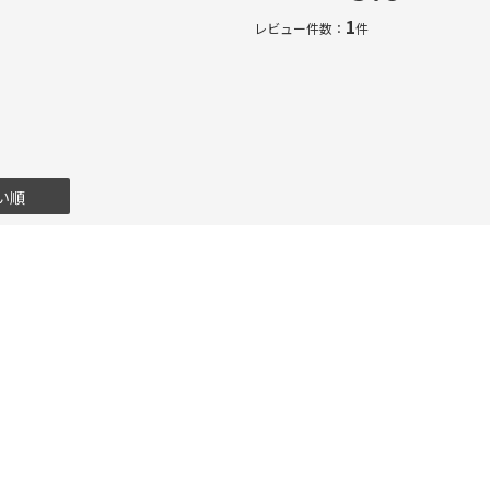
1
レビュー件数：
件
い順