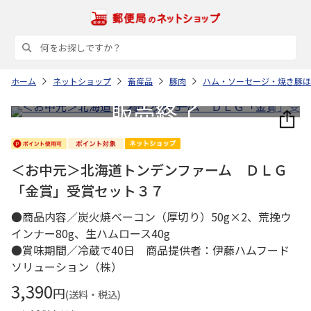
ホーム
ネットショップ
畜産品
豚肉
ハム・ソーセージ・焼き豚ほ
＜お中元＞北海道トンデンファーム ＤＬＧ
「金賞」受賞セット３７
●商品内容／炭火焼ベーコン（厚切り）50g×2、荒挽ウ
インナー80g、生ハムロース40g
●賞味期間／冷蔵で40日 商品提供者：伊藤ハムフード
ソリューション（株）
3,390
円
(送料・税込)