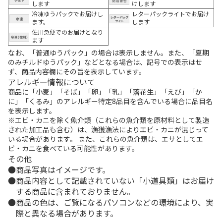
します
けします
冷凍ゆうパックでお届けし
レターパックライトでお届け
ます。
します
佐川急便でのお届けとなり
ます
なお、「普通ゆうパック」の場合は表示しません。また、「夏期
のみチルドゆうパック」などとなる場合は、記号での表示はせ
ず、商品内容欄にその旨を表示しています。
アレルギー情報について
商品に「小麦」「そば」「卵」「乳」「落花生」「えび」「か
に」「くるみ」のアレルギー特定8品目を含んでいる場合に品目名
を表示します。
※エビ・カニを除く魚介類（これらの魚介類を原材料として製造
された加工品も含む）は、漁獲漁法によりエビ・カニが混じって
いる場合があります。 また、これらの魚介類は、エサとしてエ
ビ・カニを食べている可能性があります。
その他
商品写真はイメージです。
商品内容として記載されていない「小道具類」はお届け
する商品に含まれておりません。
商品の色は、ご覧になるパソコンなどの環境により、実
際と異なる場合があります。