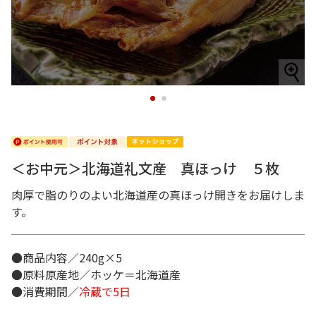
1
2
＜お中元＞北海道礼文産 真ほっけ ５枚
肉厚で脂のりのよい北海道産の真ほっけ開きをお届けしま
す。
●商品内容／240g×5
●原料原産地／ホッケ＝北海道産
●消費期間／
冷蔵で5日