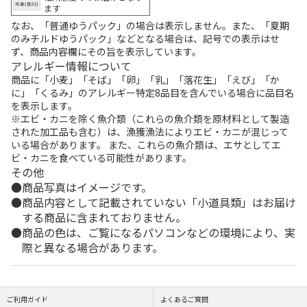
ます
なお、「普通ゆうパック」の場合は表示しません。また、「夏期
のみチルドゆうパック」などとなる場合は、記号での表示はせ
ず、商品内容欄にその旨を表示しています。
アレルギー情報について
商品に「小麦」「そば」「卵」「乳」「落花生」「えび」「か
に」「くるみ」のアレルギー特定8品目を含んでいる場合に品目名
を表示します。
※エビ・カニを除く魚介類（これらの魚介類を原材料として製造
された加工品も含む）は、漁獲漁法によりエビ・カニが混じって
いる場合があります。 また、これらの魚介類は、エサとしてエ
ビ・カニを食べている可能性があります。
その他
商品写真はイメージです。
商品内容として記載されていない「小道具類」はお届け
する商品に含まれておりません。
商品の色は、ご覧になるパソコンなどの環境により、実
際と異なる場合があります。
ご利用ガイド
よくあるご質問