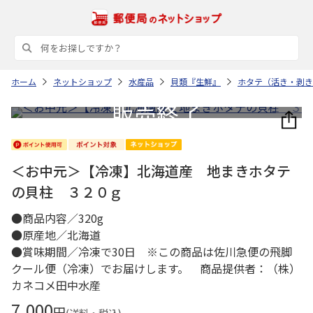
ホーム
ネットショップ
水産品
貝類『生鮮』
ホタテ（活き・剥き
＜お中元＞【冷凍】北海道産 地まきホタテ
の貝柱 ３２０ｇ
●商品内容／320g
●原産地／北海道
●賞味期間／冷凍で30日 ※この商品は佐川急便の飛脚
クール便（冷凍）でお届けします。 商品提供者：（株）
カネコメ田中水産
7,000
円