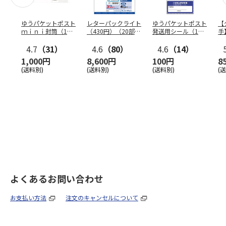
ゆうパケットポスト
レターパックライト
ゆうパケットポスト
【
ｍｉｎｉ封筒（1個
（430円）（20部セ
発送用シール（1個
手
（50枚）セット）
ット）
（20枚）セット）
ン
4.7
（31）
4.6
（80）
4.6
（14）
1,000円
8,600円
100円
8
(送料別)
(送料別)
(送料別)
(
よくあるお問い合わせ
お支払い方法
注文のキャンセルについて