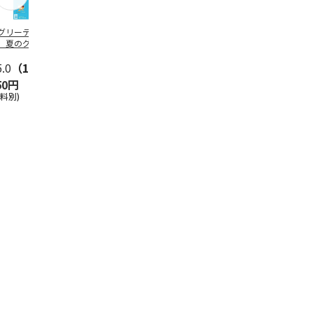
グリーティング切
【グリーティング切
レターパックプラス
＜お中元＞新
】夏のグリーティ
手】夏のグリーティ
（600円）（20部セ
なオールスタ
グ（85円）
ング（110円）
ット）
5.0
（10）
5.0
（17）
4.8
（24）
4.8
（18
50円
1,100円
12,000円
3,780円
送料別)
(送料別)
(送料別)
(送料・税込)