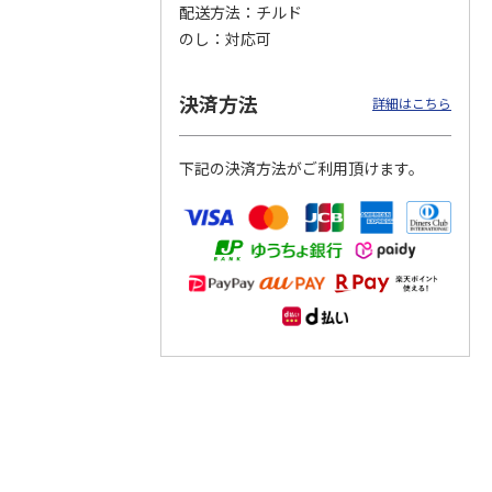
配送方法
チルド
のし
対応可
つぶら
【グリーティング切
【グリーティング切
【のり式】110円普
ーズ
手】ハッピーグリー
手】グリーティング
通切手・千鳥（1シ
ティング（110円）
（シンプル）（110
ート100枚）
決済方法
詳細はこちら
5）
5.0
（2）
円
4.8
…
（11）
4.6
（7）
1,100円
5,500円
11,000円
(送料別)
(送料別)
(送料別)
下記の決済方法がご利用頂けます。