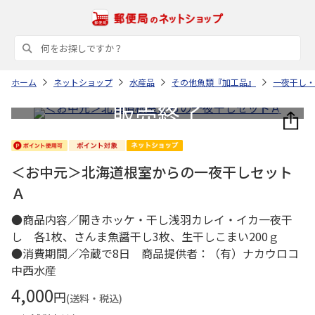
ホーム
ネットショップ
水産品
その他魚類『加工品』
一夜干し・
＜お中元＞北海道根室からの一夜干しセット
Ａ
●商品内容／開きホッケ・干し浅羽カレイ・イカ一夜干
し 各1枚、さんま魚醤干し3枚、生干しこまい200ｇ
●消費期間／冷蔵で8日 商品提供者：（有）ナカウロコ
中西水産
4,000
円
(送料・税込)