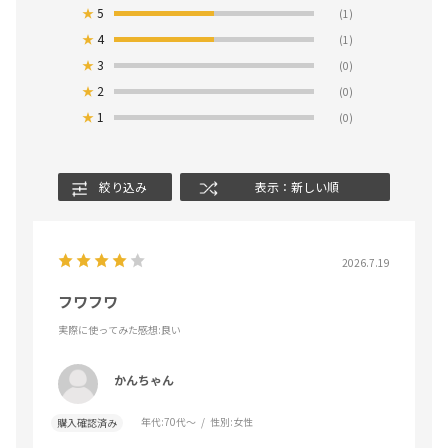
★
5
(1)
★
4
(1)
★
3
(0)
★
2
(0)
★
1
(0)
絞り込み
表示：新しい順
2026.7.19
フワフワ
実際に使ってみた感想
:良い
かんちゃん
年代:
70代～
性別:
女性
購入確認済み