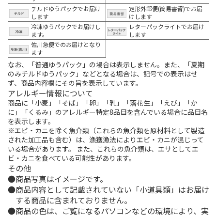
チルドゆうパックでお届け
定形外郵便(簡易書留)でお届
します
けします
冷凍ゆうパックでお届けし
レターパックライトでお届け
ます。
します
佐川急便でのお届けとなり
ます
なお、「普通ゆうパック」の場合は表示しません。また、「夏期
のみチルドゆうパック」などとなる場合は、記号での表示はせ
ず、商品内容欄にその旨を表示しています。
アレルギー情報について
商品に「小麦」「そば」「卵」「乳」「落花生」「えび」「か
に」「くるみ」のアレルギー特定8品目を含んでいる場合に品目名
を表示します。
※エビ・カニを除く魚介類（これらの魚介類を原材料として製造
された加工品も含む）は、漁獲漁法によりエビ・カニが混じって
いる場合があります。 また、これらの魚介類は、エサとしてエ
ビ・カニを食べている可能性があります。
その他
商品写真はイメージです。
商品内容として記載されていない「小道具類」はお届け
する商品に含まれておりません。
商品の色は、ご覧になるパソコンなどの環境により、実