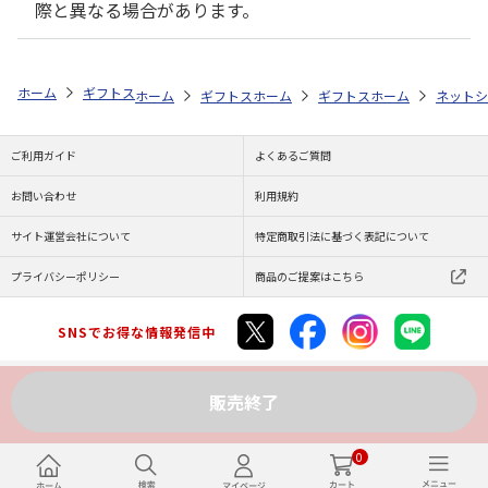
際と異なる場合があります。
ホーム
ギフトストア
お中元・夏ギフト特集 2026
おすすめ ご当地
ホーム
ギフトストア
ホーム
お中元・夏ギフト特集 2026
ギフトストア
ホーム
お中元・夏
ネットシ
ご利用ガイド
よくあるご質問
お問い合わせ
利用規約
サイト運営会社について
特定商取引法に基づく表記について
プライバシーポリシー
商品のご提案はこちら
SNSでお得な情報発信中
販売終了
Copyright (C) JAPAN POST Co.,Ltd. All Rights Reserved.
0