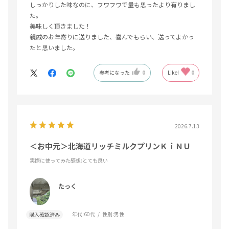
しっかりした味なのに、フワフワで量も思ったより有りまし
た。
美味しく頂きました！
親戚のお年寄りに送りました、喜んでもらい、送ってよかっ
たと思いました。
参考になった
0
Like!
0
2026.7.13
＜お中元＞北海道リッチミルクプリンＫｉＮＵ
実際に使ってみた感想
:とても良い
たっく
年代:
60代
性別:
男性
購入確認済み