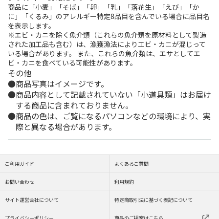
商品に「小麦」「そば」「卵」「乳」「落花生」「えび」「か
に」「くるみ」のアレルギー特定8品目を含んでいる場合に品目名
を表示します。
※エビ・カニを除く魚介類（これらの魚介類を原材料として製造
された加工品も含む）は、漁獲漁法によりエビ・カニが混じって
いる場合があります。 また、これらの魚介類は、エサとしてエ
ビ・カニを食べている可能性があります。
その他
商品写真はイメージです。
商品内容として記載されていない「小道具類」はお届け
する商品に含まれておりません。
商品の色は、ご覧になるパソコンなどの環境により、実
際と異なる場合があります。
ご利用ガイド
よくあるご質問
お問い合わせ
利用規約
サイト運営会社について
特定商取引法に基づく表記について
プライバシーポリシー
商品のご提案はこちら