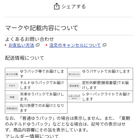
シェアする
マークや記載内容について
よくあるお問い合わせ
お支払い方法
注文のキャンセルについて
配送情報について
ゆうパック等でお届けしま
ゆうパケットでお届けします
す
チルドゆうパックでお届け
定形外郵便(簡易書留)でお届
します
けします
冷凍ゆうパックでお届けし
レターパックライトでお届け
ます。
します
佐川急便でのお届けとなり
ます
なお、「普通ゆうパック」の場合は表示しません。また、「夏期
のみチルドゆうパック」などとなる場合は、記号での表示はせ
ず、商品内容欄にその旨を表示しています。
アレルギー情報について