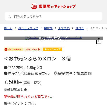
ホーム
ネットショップ
農産品
くだもの
メロン
＜お中元＞ふ
＜お中元＞ふらのメロン ３個
●商品内容／1.8kg×3
●原産地／北海道富良野市 商品提供者：相馬農園
7,500
円
(送料・税込)
※軽減税率対象
配送先が限られている商品です。
獲得ポイント： 75 pt