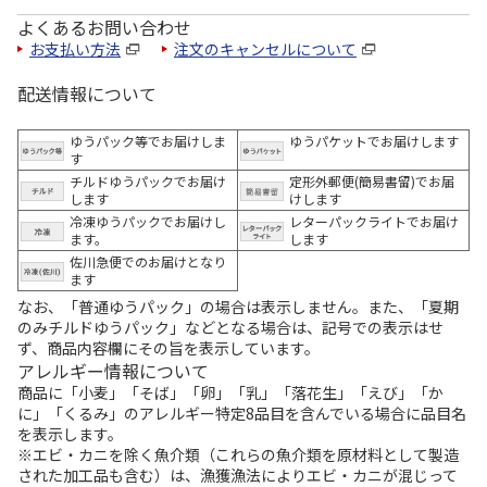
よくあるお問い合わせ
お支払い方法
注文のキャンセルについて
配送情報について
ゆうパック等でお届けしま
ゆうパケットでお届けします
す
チルドゆうパックでお届け
定形外郵便(簡易書留)でお届
します
けします
冷凍ゆうパックでお届けし
レターパックライトでお届け
ます。
します
佐川急便でのお届けとなり
ます
なお、「普通ゆうパック」の場合は表示しません。また、「夏期
のみチルドゆうパック」などとなる場合は、記号での表示はせ
ず、商品内容欄にその旨を表示しています。
アレルギー情報について
商品に「小麦」「そば」「卵」「乳」「落花生」「えび」「か
に」「くるみ」のアレルギー特定8品目を含んでいる場合に品目名
を表示します。
※エビ・カニを除く魚介類（これらの魚介類を原材料として製造
された加工品も含む）は、漁獲漁法によりエビ・カニが混じって