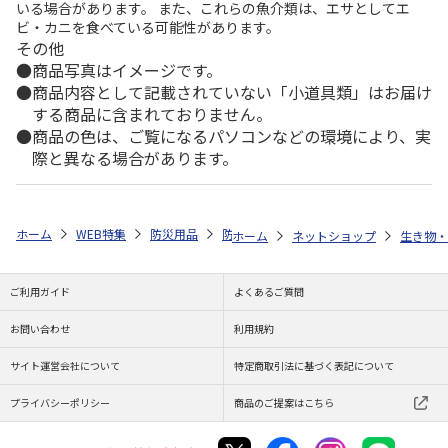
いる場合があります。 また、これらの魚介類は、エサとしてエ
ビ・カニを食べている可能性があります。
その他
商品写真はイメージです。
商品内容として記載されていない「小道具類」はお届け
する商品に含まれておりません。
商品の色は、ご覧になるパソコンなどの環境により、実
際と異なる場合があります。
ホーム
WEB特集
防災用品
防災カタログ
防災カタログギフト 
ホーム
ネットショップ
生き物・
ご利用ガイド
よくあるご質問
お問い合わせ
利用規約
サイト運営会社について
特定商取引法に基づく表記について
プライバシーポリシー
商品のご提案はこちら