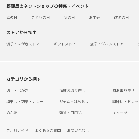
郵便局のネットショップの特集・イベント
母の日
こどもの日
父の日
お中元
敬老の日
ストアから探す
切手・はがきストア
ギフトストア
食品・グルメストア
カテゴリから探す
切手・はがき
海鮮お取り寄せ
肉お取り寄せ
梅干し・惣菜・カレー
ジャム・はちみつ
調味料・ドレッ
めん類
雑貨・日用品
スイーツ
ご利用ガイド
よくあるご質問
お問い合わせ