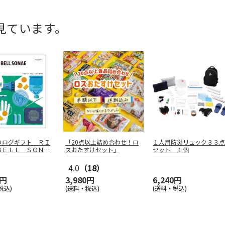
見ています。
タログギフト ＲＩ
「20点以上詰め合わせ！ロ
１人用防災リュック３３点
ＢＥＬＬ ＳＯＮＡ
スおたすけセット」
セット １個
スグ
…
4.0
（18）
0円
3,980円
6,240円
税込)
(送料・税込)
(送料・税込)