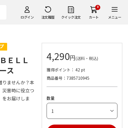
0
ログイン
注文履歴
クイック注文
カート
メニュー
4,290
円
 ＢＥＬＬ
(送料・税込)
ース
獲得ポイント： 42 pt
商品番号
7385710945
贈りませんか？本
、災害時に役立つ
」をお届けしま
数量