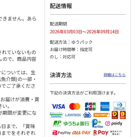
配送情報
できません。あら
配送期間
 月コ
選べるギフト 山コ
選べるギフト 鳥コ
選べるギフト 花コ
2026年03月03日～2026年09月14日
】
ース【弔事用】
ース【慶事用】
ース【弔事用】
配送方法
ゆうパック
4.8
（4）
4.2
（6）
4.0
（3）
お届け時間帯
指定可
されていないもの
15,990円
3,520円
2,590円
のし
対応可
んので、商品内容
(送料・税込)
(送料・税込)
(送料・税込)
けについては、生
決済方法
詳細はこちら
活魚介類)の一部・
のでご了承くださ
下記の決済方法がご利用頂けます。
、お届けが消費・賞
さい。
け期間が変更にな
る日まで、「賞味
日までをそれぞれ