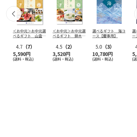
＜お中元＞お中元選
＜お中元＞お中元選
選べるギフト 海コ
選
べるギフト 山査子
べるギフト 錦木コ
ース【慶事用】
ー
コース
ース
4.7
（7）
4.5
（2）
5.0
（3）
5,590円
3,520円
10,780円
5
(送料・税込)
(送料・税込)
(送料・税込)
(