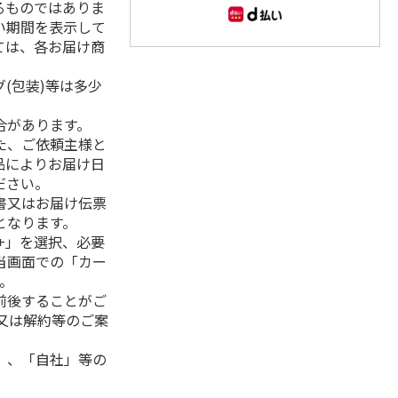
るものではありま
い期間を表示して
ては、各お届け商
(包装)等は多少
合があります。
た、ご依頼主様と
品によりお届け日
ださい。
書又はお届け伝票
となります。
+」を選択、必要
当画面での「カー
。
前後することがご
又は解約等のご案
」、「自社」等の