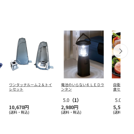
ワンタッチルーム２＆トイ
電池のいらない６ＬＥＤラ
自衛隊に人
レセット
ンタン
食セット
5.0
（1）
5.0
（1）
10,670円
2,980円
5,500円
(送料・税込)
(送料・税込)
(送料・税込)