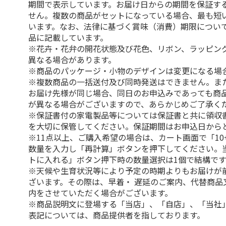
期間で表示しています。お届け日からの期間を保証す
せん。複数の商品がセットになっている場合、最も短
います。なお、法律に基づく賞味（消費）期限につい
品に記載しています。
※花卉・花弁の開花状態及び花色、リボン、ラッピング
異なる場合があります。
※商品のパッケージ・小物のデザインは変更になる場
※複数商品の一括送付及び同時発送はできません。ま
お届け先様が同じ場合、同日のお申込みであっても商
が異なる場合がございますので、あらかじめご了承く
※保証書付の家電製品等については保証書と共に領収
を大切に保管してください。保証期間はお申込日から
※11点以上、ご購入希望の場合は、カート画面で「10
数量を入力し「再計算」ボタンを押下してください。
トに入れる」ボタン押下時の数量選択は1個で結構です
※天候や生育状況等により予定の時期よりもお届けが
ざいます。その際は、早着・ 遅延のご案内、代替商品
内をさせていただく場合がございます。
※商品説明文に登場する「当店」、「自店」、「当社
表記については、商品提供者を指しております。