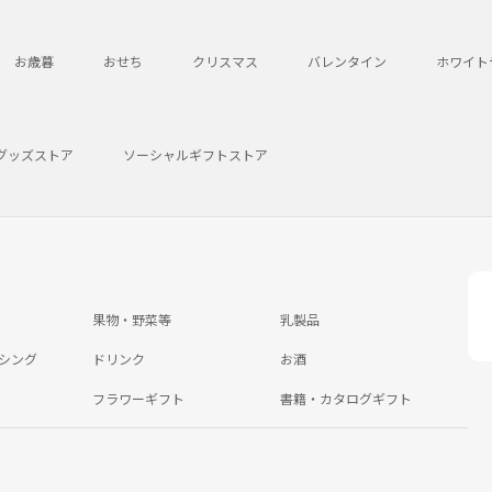
お歳暮
おせち
クリスマス
バレンタイン
ホワイト
グッズストア
ソーシャルギフトストア
果物・野菜等
乳製品
シング
ドリンク
お酒
フラワーギフト
書籍・カタログギフト