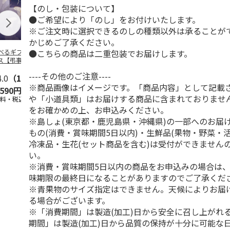
【のし・包装について】
●ご希望により「のし」をお付けいたします。
※ご注文時に選択できるのしの種類以外は承ることが
かじめご了承ください。
●こちらの商品は二重包装でお届けします。
べるギフト 月コ
＜お中元＞お中元選
選べるギフト 海コ
選べるギフト
ス【弔事用】
べるギフト 栴檀コ
ース【弔事用】
ース【慶事用
ース
----その他のご注意----
4.0
（1）
5.0
（5）
4.4
（5）
5.0
（3）
※商品画像はイメージです。「商品内容」として記載
,590円
10,780円
10,780円
5,590円
や「小道具類」はお届けする商品に含まれておりませ
送料・税込)
(送料・税込)
(送料・税込)
(送料・税込)
をお確かめの上、お申込みください。
※島しょ(東京都・鹿児島県・沖縄県)の一部へのお届
もの(消費・賞味期間5日以内)・生鮮品(果物・野菜・
冷凍品・生花(セット商品を含む)は受付ができません
い。
※消費・賞味期間5日以内の商品をお申込みの場合は
味期限の最終日になることがありますのでご了承くだ
※青果物のサイズ指定はできません。天候によりお届
る場合がございます。
※「消費期間」は製造(加工)日から安全に召し上がれ
期間」は製造(加工)日から品質の保持が十分に可能な