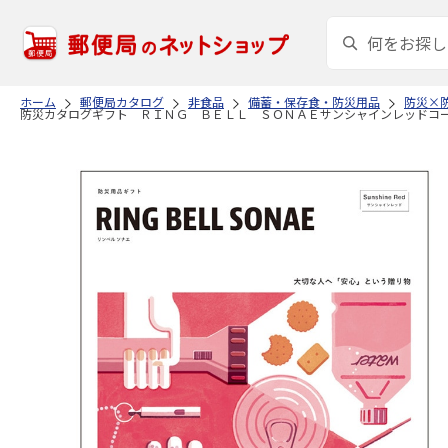
ホーム
郵便局カタログ
非食品
備蓄・保存食・防災用品
防災×防
防災カタログギフト ＲＩＮＧ ＢＥＬＬ ＳＯＮＡＥサンシャインレッドコ