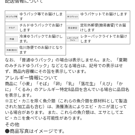
配送情報について
ゆうパック等でお届けしま
ゆうパケットでお届けします
す
チルドゆうパックでお届け
定形外郵便(簡易書留)でお届
します
けします
冷凍ゆうパックでお届けし
レターパックライトでお届け
ます。
します
佐川急便でのお届けとなり
ます
なお、「普通ゆうパック」の場合は表示しません。また、「夏期
のみチルドゆうパック」などとなる場合は、記号での表示はせ
ず、商品内容欄にその旨を表示しています。
アレルギー情報について
商品に「小麦」「そば」「卵」「乳」「落花生」「えび」「か
に」「くるみ」のアレルギー特定8品目を含んでいる場合に品目名
を表示します。
※エビ・カニを除く魚介類（これらの魚介類を原材料として製造
された加工品も含む）は、漁獲漁法によりエビ・カニが混じって
いる場合があります。 また、これらの魚介類は、エサとしてエ
ビ・カニを食べている可能性があります。
その他
商品写真はイメージです。