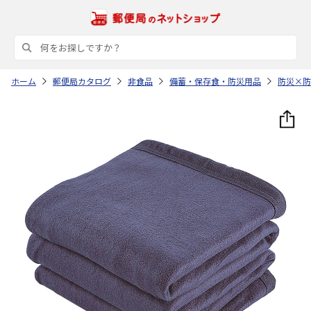
ホーム
郵便局カタログ
非食品
備蓄・保存食・防災用品
防災×防