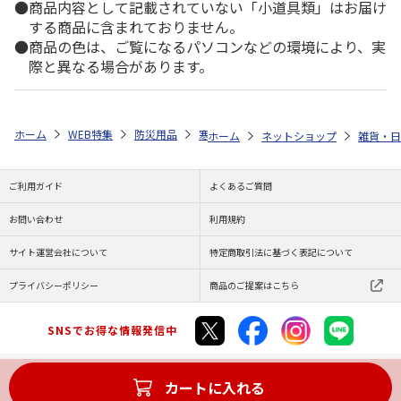
商品内容として記載されていない「小道具類」はお届け
する商品に含まれておりません。
商品の色は、ご覧になるパソコンなどの環境により、実
際と異なる場合があります。
ホーム
WEB特集
防災用品
寒暖・睡眠対応
備蓄用毛布コンパク
ホーム
ネットショップ
雑貨・日
ご利用ガイド
よくあるご質問
お問い合わせ
利用規約
サイト運営会社について
特定商取引法に基づく表記について
プライバシーポリシー
商品のご提案はこちら
SNSでお得な情報発信中
カートに入れる
Copyright (C) JAPAN POST Co.,Ltd. All Rights Reserved.