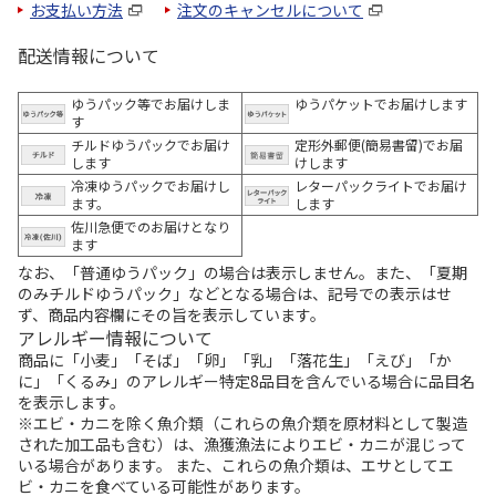
お支払い方法
注文のキャンセルについて
配送情報について
ゆうパック等でお届けしま
ゆうパケットでお届けします
す
チルドゆうパックでお届け
定形外郵便(簡易書留)でお届
します
けします
冷凍ゆうパックでお届けし
レターパックライトでお届け
ます。
します
佐川急便でのお届けとなり
ます
なお、「普通ゆうパック」の場合は表示しません。また、「夏期
のみチルドゆうパック」などとなる場合は、記号での表示はせ
ず、商品内容欄にその旨を表示しています。
アレルギー情報について
商品に「小麦」「そば」「卵」「乳」「落花生」「えび」「か
に」「くるみ」のアレルギー特定8品目を含んでいる場合に品目名
を表示します。
※エビ・カニを除く魚介類（これらの魚介類を原材料として製造
された加工品も含む）は、漁獲漁法によりエビ・カニが混じって
いる場合があります。 また、これらの魚介類は、エサとしてエ
ビ・カニを食べている可能性があります。