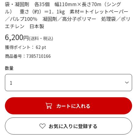
袋・凝固剤 各35個 幅110mm×長さ70m（シング
ル） 重さ（約）＝1．1kg 素材＝トイレットペーパー
／パルプ100％ 凝固剤／高分子ポリマー 処理袋／ポリ
エチレン 日本製
6,200
円
(送料・税込)
獲得ポイント： 62 pt
商品番号
7385710166
数量
1
カートに入れる
お気に入りに登録する