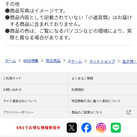
その他
商品写真はイメージです。
商品内容として記載されていない「小道具類」はお届け
する商品に含まれておりません。
商品の色は、ご覧になるパソコンなどの環境により、実
際と異なる場合があります。
ホーム
WEB特集
防災用品
トイレ
トイレ処理セット３５回ひと
ホーム
ネットショップ
生き物・
ご利用ガイド
よくあるご質問
お問い合わせ
利用規約
サイト運営会社について
特定商取引法に基づく表記について
プライバシーポリシー
商品のご提案はこちら
SNSでお得な情報発信中