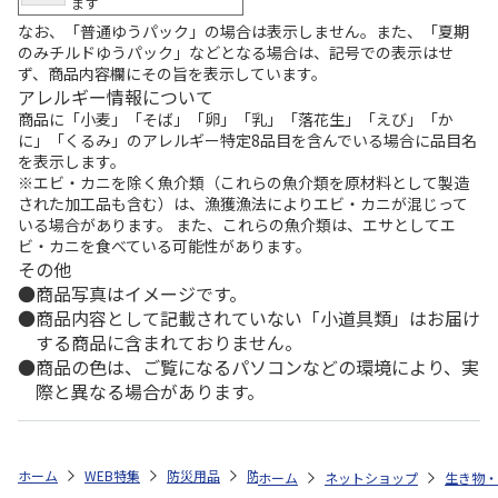
ます
なお、「普通ゆうパック」の場合は表示しません。また、「夏期
のみチルドゆうパック」などとなる場合は、記号での表示はせ
ず、商品内容欄にその旨を表示しています。
アレルギー情報について
商品に「小麦」「そば」「卵」「乳」「落花生」「えび」「か
に」「くるみ」のアレルギー特定8品目を含んでいる場合に品目名
を表示します。
※エビ・カニを除く魚介類（これらの魚介類を原材料として製造
された加工品も含む）は、漁獲漁法によりエビ・カニが混じって
いる場合があります。 また、これらの魚介類は、エサとしてエ
ビ・カニを食べている可能性があります。
その他
商品写真はイメージです。
商品内容として記載されていない「小道具類」はお届け
する商品に含まれておりません。
商品の色は、ご覧になるパソコンなどの環境により、実
際と異なる場合があります。
ホーム
WEB特集
防災用品
防災セット
防災バッグＴＡＮＡＫＡ
ホーム
ネットショップ
生き物・