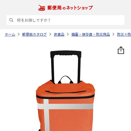
ホーム
郵便局カタログ
非食品
備蓄・保存食・防災用品
防災×防