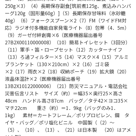
250g×3）（4）長期保存副食[筑前煮125g、煮込みハンバ
ーグ120g（固形量60g）]（5）長期保存甘味料（氷砂糖
40g）（6）フォークスプーン×2（7）FM（ワイドFM対
応）ラジオ付多機能自家発電ライト（8）包帯（4．5m）
（9）ガーゼ付絆創膏×6（医療機器届出番号
27B2X00110000008）（10）簡易トイレセット（3回分）
（11）軍手・笛・ロープセット（12）カッターナイフ
（13）ろ過フィルター×5（14）マスク×4（15）アルミ
ブランケット（130×210cm）×2（16）ゴミ袋
×2（17）雨衣×2（18）収納ポーチ（19）拡大鏡（20）
液晶体温計×2（医療機器届出番号
13B2X10122000006）（21）防災マニュアル・電話会社
災害伝言リスト サイズ（約）＝幅35×奥行25×高さ
48cm ハンドル高さ87cm バッグ／タテ42×ヨコ35×
マチ22cm 重さ（約）＝1．9kg（バッグのみ1．
1kg） 素材＝カートフレーム／ポリプロピレン、鋼 タ
イヤ・バッグ／ポリ塩化ビニル 中国製（（2）～
（5）、（10）、（13）、（21）は日本製 （20）はアメ