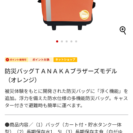
1
2
3
4
5
防災バッグＴＡＮＡＫＡブラザーズモデル
（オレンジ）
被災体験をもとに開発された防災バッグに「浮く機能」を
追加。浮力を備えた防水仕様の多機能防災バッグ。キャス
ター付きで避難時も簡単に運べます。
●商品内容／（1）バッグ（カート付・貯水タンク一体
型）（2）長期保存水1．5L（3）長期保存主食（白がゆ