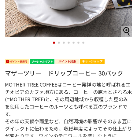
1
2
3
4
5
6
7
マザーツリー ドリップコーヒー 30パック
MOTHER TREE COFFEEはコーヒー発祥の地と呼ばれるエ
チオピアのカファ地方にある、コーヒーの原木とされる木
(=MOTHER TREE)と、その周辺地域から収穫した豆のみ
を使用したコーヒーのルーツとも呼べる豆のブランドで
す。
その年の天候や雨量など、自然環境の影響がそのまま豆に
ダイレクトに伝わるため、収穫年度によってその仕上がり
が変わります。ワインのテロワールを楽しむように、