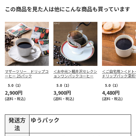
この商品を見た人は他にこんな商品も買っています
マザーツリー ドリップコ
＜お中元＞軽井沢セレクシ
＜ご自宅用＞＜ドト
ーヒー 25パック
ョンワンパックコーヒー
ドリップパック深煎
ンド １００Ｐ
5.0
（1）
5.0
（1）
5.0
（1）
2,900円
3,900円
4,480円
(送料・税込)
(送料・税込)
(送料・税込)
発送方
ゆうパック
法