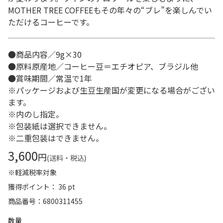
MOTHER TREE COFFEEもその年々の“ブレ”を楽しんでい
ただけるコーヒーです。
●商品内容／9g×30
●原料原産地／コーヒー豆＝エチオピア、ブラジル他
●賞味期間／常温で1年
※パッケージおよび生豆生産国が変更になる場合がござい
ます。
※内のし指定。
※包装紙は選択できません。
※二重包装はできません。
3,600
円
(送料・税込)
※軽減税率対象
獲得ポイント： 36 pt
商品番号
6800311455
数量