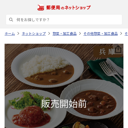
ホーム
ネットショップ
惣菜・加工食品
その他惣菜・加工食品
そ