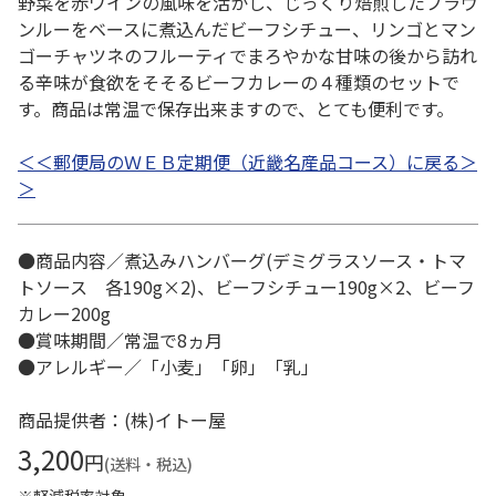
野菜を赤ワインの風味を活かし、じっくり焙煎したブラウ
ンルーをベースに煮込んだビーフシチュー、リンゴとマン
ゴーチャツネのフルーティでまろやかな甘味の後から訪れ
る辛味が食欲をそそるビーフカレーの４種類のセットで
す。商品は常温で保存出来ますので、とても便利です。
＜＜郵便局のＷＥＢ定期便（近畿名産品コース）に戻る＞
＞
●商品内容／煮込みハンバーグ(デミグラスソース・トマ
トソース 各190g×2)、ビーフシチュー190g×2、ビーフ
カレー200g
●賞味期間／常温で8ヵ月
●アレルギー／「小麦」「卵」「乳」
商品提供者：(株)イトー屋
3,200
円
(送料・税込)