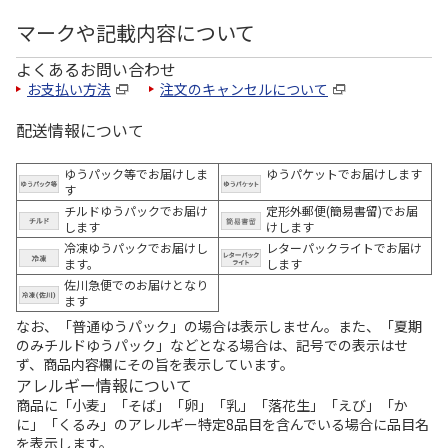
マークや記載内容について
よくあるお問い合わせ
お支払い方法
注文のキャンセルについて
配送情報について
ゆうパック等でお届けしま
ゆうパケットでお届けします
す
チルドゆうパックでお届け
定形外郵便(簡易書留)でお届
します
けします
冷凍ゆうパックでお届けし
レターパックライトでお届け
ます。
します
佐川急便でのお届けとなり
ます
なお、「普通ゆうパック」の場合は表示しません。また、「夏期
のみチルドゆうパック」などとなる場合は、記号での表示はせ
ず、商品内容欄にその旨を表示しています。
アレルギー情報について
商品に「小麦」「そば」「卵」「乳」「落花生」「えび」「か
に」「くるみ」のアレルギー特定8品目を含んでいる場合に品目名
を表示します。