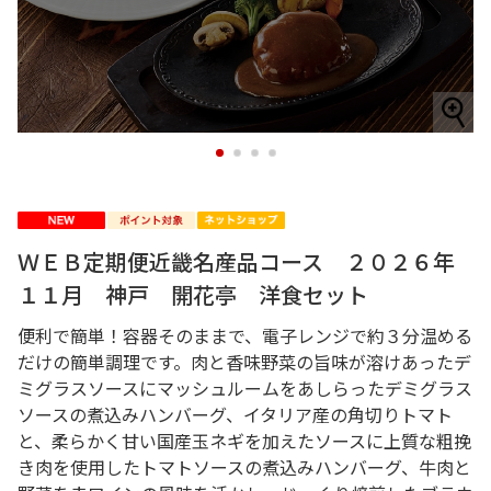
1
2
3
4
ＷＥＢ定期便近畿名産品コース ２０２６年
１１月 神戸 開花亭 洋食セット
便利で簡単！容器そのままで、電子レンジで約３分温める
だけの簡単調理です。肉と香味野菜の旨味が溶けあったデ
ミグラスソースにマッシュルームをあしらったデミグラス
ソースの煮込みハンバーグ、イタリア産の角切りトマト
と、柔らかく甘い国産玉ネギを加えたソースに上質な粗挽
き肉を使用したトマトソースの煮込みハンバーグ、牛肉と