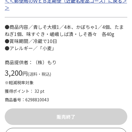
＜＜郵便局のＷＥＢ定期便（近畿名産品コース）に戻る＞
＞
●商品内容／青しそ大根1／4本、かぼちゃ1／4個、たま
ねぎ1個、味すぐき・嵯峨しば漬・しそ香々 各40g
●賞味期間／冷蔵で10日
●アレルギー／「小麦」
商品提供者：（株）もり
3,200
円
(送料・税込)
※軽減税率対象
獲得ポイント： 32 pt
商品番号
6298810043