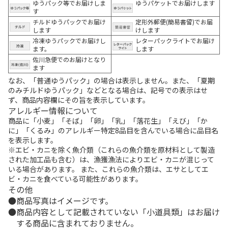
ゆうパック等でお届けしま
ゆうパケットでお届けします
す
チルドゆうパックでお届け
定形外郵便(簡易書留)でお届
します
けします
冷凍ゆうパックでお届けし
レターパックライトでお届け
ます。
します
佐川急便でのお届けとなり
ます
なお、「普通ゆうパック」の場合は表示しません。また、「夏期
のみチルドゆうパック」などとなる場合は、記号での表示はせ
ず、商品内容欄にその旨を表示しています。
アレルギー情報について
商品に「小麦」「そば」「卵」「乳」「落花生」「えび」「か
に」「くるみ」のアレルギー特定8品目を含んでいる場合に品目名
を表示します。
※エビ・カニを除く魚介類（これらの魚介類を原材料として製造
された加工品も含む）は、漁獲漁法によりエビ・カニが混じって
いる場合があります。 また、これらの魚介類は、エサとしてエ
ビ・カニを食べている可能性があります。
その他
商品写真はイメージです。
商品内容として記載されていない「小道具類」はお届け
する商品に含まれておりません。