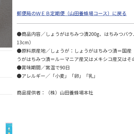
郵便局のＷＥＢ定期便（山田養蜂場コース）に戻る
●商品内容／しょうがはちみつ漬200g、はちみつバウ
13cm）
●原料原産地／しょうが：しょうがはちみつ漬＝国産
うがはちみつ漬＝ルーマニア産又はメキシコ産又は
●賞味期間／常温で90日
●アレルギー／「小麦」「卵」「乳」
商品提供者：（株）山田養蜂場本社