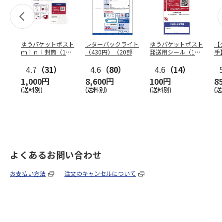
ゆうパケットポスト
レターパックライト
ゆうパケットポスト
【
ｍｉｎｉ封筒（1個
（430円）（20部セ
発送用シール（1個
手
（50枚）セット）
ット）
（20枚）セット）
ン
4.7
（31）
4.6
（80）
4.6
（14）
1,000円
8,600円
100円
8
(送料別)
(送料別)
(送料別)
(
よくあるお問い合わせ
お支払い方法
注文のキャンセルについて