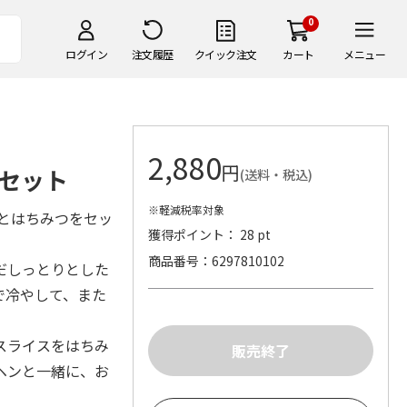
0
ログイン
注文履歴
クイック注文
カート
メニュー
2,880
円
セット
(送料・税込)
※軽減税率対象
ツとはちみつをセッ
獲得ポイント： 28 pt
商品番号
6297810102
だしっとりとした
で冷やして、また
。
スライスをはちみ
ヘンと一緒に、お