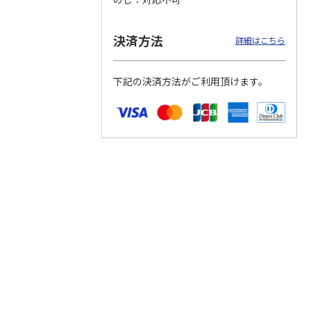
決済方法
詳細はこちら
つぶら
【グリーティング切
【グリーティング切
【のり式】110円普
ーズ
手】ハッピーグリー
手】グリーティング
通切手・千鳥（1シ
下記の決済方法がご利用頂けます。
ティング（110円）
（シンプル）（110
ート100枚）
6）
5.0
（2）
円
4.8
…
（11）
4.6
（7）
1,100円
5,500円
11,000円
(送料別)
(送料別)
(送料別)