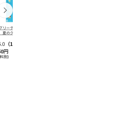
グリーティング切
【グリーティング切
レターパックプラス
＜お中元＞新
】夏のグリーティ
手】夏のグリーティ
（600円）（20部セ
なオールスタ
グ（85円）
ング（110円）
ット）
5.0
（10）
5.0
（17）
4.8
（24）
4.8
（18
50円
1,100円
12,000円
3,780円
送料別)
(送料別)
(送料別)
(送料・税込)