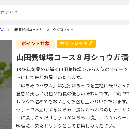
工品
山田養蜂場コース８月ショウガ漬セット
山田養蜂場コース８月ショウガ漬
1948年創業の老舗＜山田養蜂場＞から人気のスイー
トにして毎月お届けいたします。
「はちみつバウム」は完熟はちみつを生地に練りこん
食感と美しい焼色が特長の優しい味わいです。冷蔵庫
レンジで温めてもおいしくお召し上がりいただけます
セットでお届けするはちみつ漬はたっぷりのしょうが
つに漬けこんだ「しょうがはちみつ漬」。バウムクー
料理に、またドリンクとしてお楽しみください。