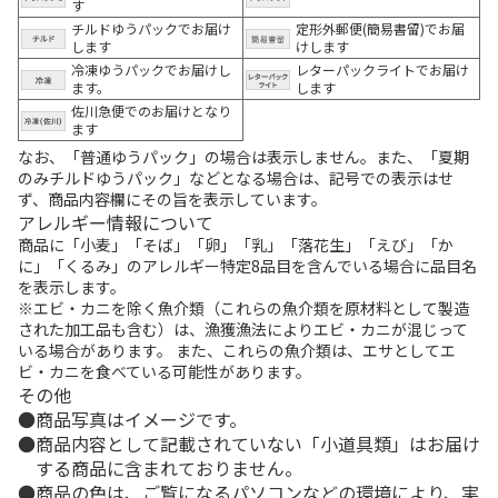
す
チルドゆうパックでお届け
定形外郵便(簡易書留)でお届
します
けします
冷凍ゆうパックでお届けし
レターパックライトでお届け
ます。
します
佐川急便でのお届けとなり
ます
なお、「普通ゆうパック」の場合は表示しません。また、「夏期
のみチルドゆうパック」などとなる場合は、記号での表示はせ
ず、商品内容欄にその旨を表示しています。
アレルギー情報について
商品に「小麦」「そば」「卵」「乳」「落花生」「えび」「か
に」「くるみ」のアレルギー特定8品目を含んでいる場合に品目名
を表示します。
※エビ・カニを除く魚介類（これらの魚介類を原材料として製造
された加工品も含む）は、漁獲漁法によりエビ・カニが混じって
いる場合があります。 また、これらの魚介類は、エサとしてエ
ビ・カニを食べている可能性があります。
その他
商品写真はイメージです。
商品内容として記載されていない「小道具類」はお届け
する商品に含まれておりません。
商品の色は、ご覧になるパソコンなどの環境により、実