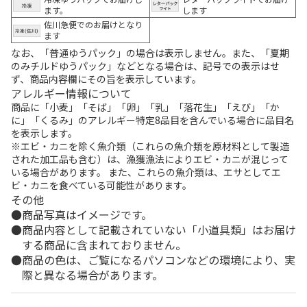
ます。
します
佐川急便でのお届けとなり
ます
なお、「普通ゆうパック」の場合は表示しません。また、「夏期
のみチルドゆうパック」などとなる場合は、記号での表示はせ
ず、商品内容欄にその旨を表示しています。
アレルギー情報について
商品に「小麦」「そば」「卵」「乳」「落花生」「えび」「か
に」「くるみ」のアレルギー特定8品目を含んでいる場合に品目名
を表示します。
※エビ・カニを除く魚介類（これらの魚介類を原材料として製造
された加工品も含む）は、漁獲漁法によりエビ・カニが混じって
いる場合があります。 また、これらの魚介類は、エサとしてエ
ビ・カニを食べている可能性があります。
その他
商品写真はイメージです。
商品内容として記載されていない「小道具類」はお届け
する商品に含まれておりません。
商品の色は、ご覧になるパソコンなどの環境により、実
際と異なる場合があります。