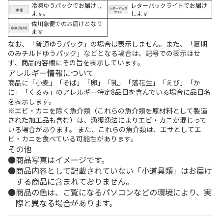
冷凍ゆうパックでお届けし
レターパックライトでお届け
ます。
します
佐川急便でのお届けとなり
ます
なお、「普通ゆうパック」の場合は表示しません。また、「夏期
のみチルドゆうパック」などとなる場合は、記号での表示はせ
ず、商品内容欄にその旨を表示しています。
アレルギー情報について
商品に「小麦」「そば」「卵」「乳」「落花生」「えび」「か
に」「くるみ」のアレルギー特定8品目を含んでいる場合に品目名
を表示します。
※エビ・カニを除く魚介類（これらの魚介類を原材料として製造
された加工品も含む）は、漁獲漁法によりエビ・カニが混じって
いる場合があります。 また、これらの魚介類は、エサとしてエ
ビ・カニを食べている可能性があります。
その他
商品写真はイメージです。
商品内容として記載されていない「小道具類」はお届け
する商品に含まれておりません。
商品の色は、ご覧になるパソコンなどの環境により、実
際と異なる場合があります。