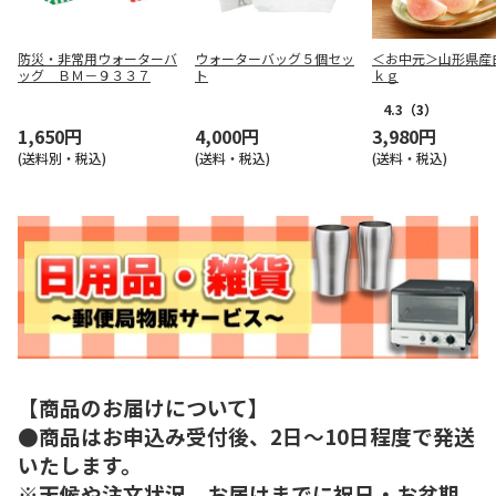
防災・非常用ウォーターバ
ウォーターバッグ５個セッ
＜お中元＞山形県産
ッグ ＢＭ－９３３７
ト
ｋｇ
4.3
（3）
1,650円
4,000円
3,980円
(送料別・税込)
(送料・税込)
(送料・税込)
【商品のお届けについて】
●商品はお申込み受付後、2日～10日程度で発送
いたします。
※天候や注文状況、お届けまでに祝日・お盆期