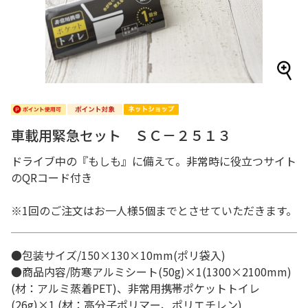
車載用緊急セット ＳＣ－２５１３
ドライブ中の『もしも』に備えて。非常時に役立つサイト
のQRコード付き
※1回のご注文はお一人様5個までとさせていただきます。
●包装サイズ/150×130×10mm(ポリ袋入)
●商品内容/防寒アルミシート(50g)×1(1300×2100mm)
(材：アルミ蒸着PET)、非常用携帯ポケットトイレ
(26g)×1 (材：高分子ポリマー、ポリエチレン)