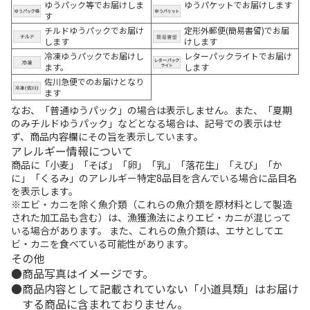
ゆうパック等でお届けしま
ゆうパケットでお届けします
す
チルドゆうパックでお届け
定形外郵便(簡易書留)でお届
します
けします
冷凍ゆうパックでお届けし
レターパックライトでお届け
ます。
します
佐川急便でのお届けとなり
ます
なお、「普通ゆうパック」の場合は表示しません。また、「夏期
のみチルドゆうパック」などとなる場合は、記号での表示はせ
ず、商品内容欄にその旨を表示しています。
アレルギー情報について
商品に「小麦」「そば」「卵」「乳」「落花生」「えび」「か
に」「くるみ」のアレルギー特定8品目を含んでいる場合に品目名
を表示します。
※エビ・カニを除く魚介類（これらの魚介類を原材料として製造
された加工品も含む）は、漁獲漁法によりエビ・カニが混じって
いる場合があります。 また、これらの魚介類は、エサとしてエ
ビ・カニを食べている可能性があります。
その他
商品写真はイメージです。
商品内容として記載されていない「小道具類」はお届け
する商品に含まれておりません。