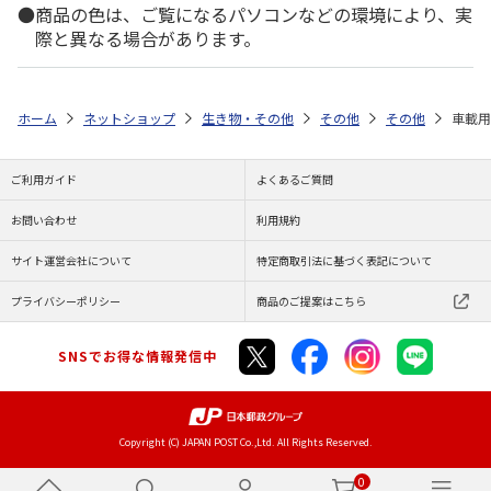
商品の色は、ご覧になるパソコンなどの環境により、実
際と異なる場合があります。
ホーム
ネットショップ
生き物・その他
その他
その他
車載用
ご利用ガイド
よくあるご質問
お問い合わせ
利用規約
サイト運営会社について
特定商取引法に基づく表記について
プライバシーポリシー
商品のご提案はこちら
SNSでお得な情報発信中
Copyright (C) JAPAN POST Co.,Ltd. All Rights Reserved.
0