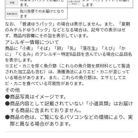
ます。
します
佐川急便でのお届けとなり
ます
なお、「普通ゆうパック」の場合は表示しません。また、「夏期
のみチルドゆうパック」などとなる場合は、記号での表示はせ
ず、商品内容欄にその旨を表示しています。
アレルギー情報について
商品に「小麦」「そば」「卵」「乳」「落花生」「えび」「か
に」「くるみ」のアレルギー特定8品目を含んでいる場合に品目名
を表示します。
※エビ・カニを除く魚介類（これらの魚介類を原材料として製造
された加工品も含む）は、漁獲漁法によりエビ・カニが混じって
いる場合があります。 また、これらの魚介類は、エサとしてエ
ビ・カニを食べている可能性があります。
その他
商品写真はイメージです。
商品内容として記載されていない「小道具類」はお届け
する商品に含まれておりません。
商品の色は、ご覧になるパソコンなどの環境により、実
際と異なる場合があります。