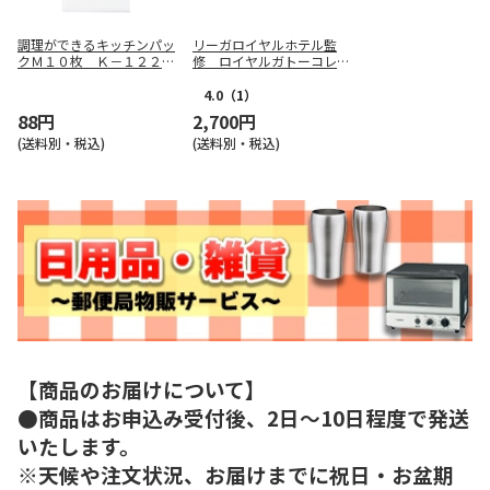
調理ができるキッチンパッ
リーガロイヤルホテル監
クＭ１０枚 Ｋ－１２２－
修 ロイヤルガトーコレク
Ｊ
ション
4.0
（1）
88円
2,700円
(送料別・税込)
(送料別・税込)
【商品のお届けについて】
●商品はお申込み受付後、2日～10日程度で発送
いたします。
※天候や注文状況、お届けまでに祝日・お盆期