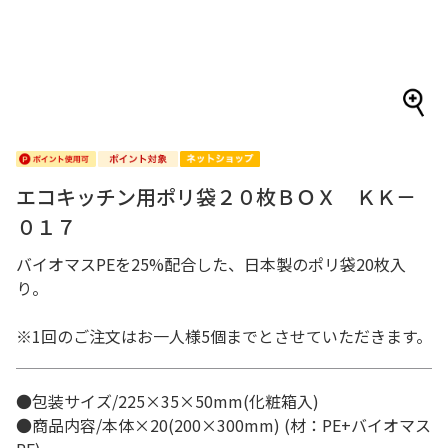
エコキッチン用ポリ袋２０枚ＢＯＸ ＫＫ－
０１７
バイオマスPEを25%配合した、日本製のポリ袋20枚入
り。
※1回のご注文はお一人様5個までとさせていただきます。
●包装サイズ/225×35×50mm(化粧箱入)
●商品内容/本体×20(200×300mm) (材：PE+バイオマス