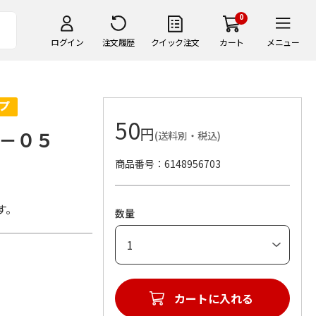
0
ログイン
注文履歴
クイック注文
カート
メニュー
50
円
－０５
(送料別・税込)
商品番号
6148956703
す。
数量
カートに入れる