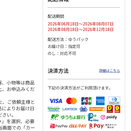
配送期間
2026年06月18日～2026年08月07日
ス 大
MLB ドジャース 大
ドジャース 大谷翔
MLB ドジャース 大
2026年08月18日～2026年12月18日
由伸・
谷翔平 2026 NL 3・
平 日本人最多53試
谷翔平 2026 NL 3・
日本人
…
4月投手
…
合連続出塁記念 シ
4月投手
…
配送方法
ゆうパック
ル
…
お届け日
指定可
17,000円
17,000円
8,500円
のし
対応不可
(送料・税込)
(送料・税込)
(送料・税込)
決済方法
詳細はこちら
器、小物等は商品
下記の決済方法がご利用頂けます。
上、お申込みくだ
た、ご依頼主様と
品によりお届け日
ださい。
+」を選択、必要
当画面での「カー