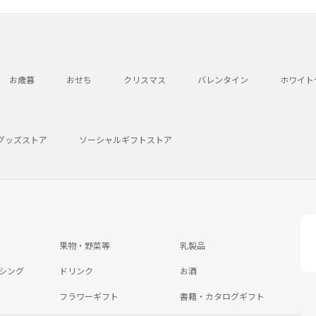
お歳暮
おせち
クリスマス
バレンタイン
ホワイト
グッズストア
ソーシャルギフトストア
果物・野菜等
乳製品
シング
ドリンク
お酒
フラワーギフト
書籍・カタログギフト