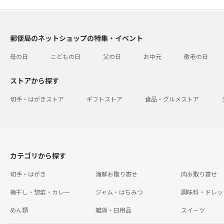
郵便局のネットショップの特集・イベント
母の日
こどもの日
父の日
お中元
敬老の日
ストアから探す
切手・はがきストア
ギフトストア
食品・グルメストア
カテゴリから探す
切手・はがき
海鮮お取り寄せ
肉お取り寄せ
梅干し・惣菜・カレー
ジャム・はちみつ
調味料・ドレッ
めん類
雑貨・日用品
スイーツ