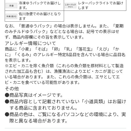
冷凍ゆうパックでお届けし
レターパックライトでお届け
ます。
します
佐川急便でのお届けとなり
ます
なお、「普通ゆうパック」の場合は表示しません。また、「夏期
のみチルドゆうパック」などとなる場合は、記号での表示はせ
ず、商品内容欄にその旨を表示しています。
アレルギー情報について
商品に「小麦」「そば」「卵」「乳」「落花生」「えび」「か
に」「くるみ」のアレルギー特定8品目を含んでいる場合に品目名
を表示します。
※エビ・カニを除く魚介類（これらの魚介類を原材料として製造
された加工品も含む）は、漁獲漁法によりエビ・カニが混じって
いる場合があります。 また、これらの魚介類は、エサとしてエ
ビ・カニを食べている可能性があります。
その他
商品写真はイメージです。
商品内容として記載されていない「小道具類」はお届け
する商品に含まれておりません。
商品の色は、ご覧になるパソコンなどの環境により、実
際と異なる場合があります。