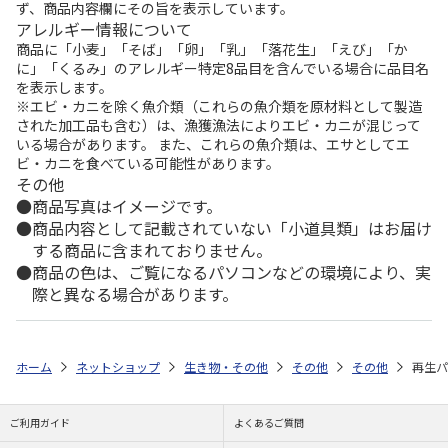
ず、商品内容欄にその旨を表示しています。
アレルギー情報について
商品に「小麦」「そば」「卵」「乳」「落花生」「えび」「か
に」「くるみ」のアレルギー特定8品目を含んでいる場合に品目名
を表示します。
※エビ・カニを除く魚介類（これらの魚介類を原材料として製造
された加工品も含む）は、漁獲漁法によりエビ・カニが混じって
いる場合があります。 また、これらの魚介類は、エサとしてエ
ビ・カニを食べている可能性があります。
その他
商品写真はイメージです。
商品内容として記載されていない「小道具類」はお届け
する商品に含まれておりません。
商品の色は、ご覧になるパソコンなどの環境により、実
際と異なる場合があります。
ホーム
ネットショップ
生き物・その他
その他
その他
再生パ
ご利用ガイド
よくあるご質問