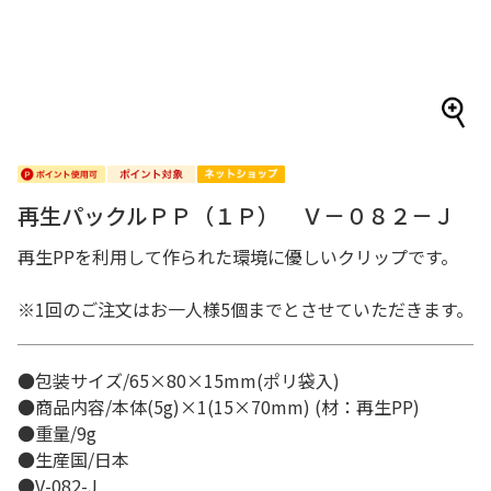
再生パックルＰＰ（１Ｐ） Ｖ－０８２－Ｊ
再生PPを利用して作られた環境に優しいクリップです。
※1回のご注文はお一人様5個までとさせていただきます。
●包装サイズ/65×80×15mm(ポリ袋入)
●商品内容/本体(5g)×1(15×70mm) (材：再生PP)
●重量/9g
●生産国/日本
●V-082-J