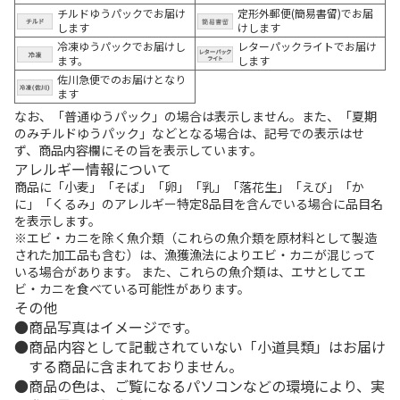
チルドゆうパックでお届け
定形外郵便(簡易書留)でお届
します
けします
冷凍ゆうパックでお届けし
レターパックライトでお届け
ます。
します
佐川急便でのお届けとなり
ます
なお、「普通ゆうパック」の場合は表示しません。また、「夏期
のみチルドゆうパック」などとなる場合は、記号での表示はせ
ず、商品内容欄にその旨を表示しています。
アレルギー情報について
商品に「小麦」「そば」「卵」「乳」「落花生」「えび」「か
に」「くるみ」のアレルギー特定8品目を含んでいる場合に品目名
を表示します。
※エビ・カニを除く魚介類（これらの魚介類を原材料として製造
された加工品も含む）は、漁獲漁法によりエビ・カニが混じって
いる場合があります。 また、これらの魚介類は、エサとしてエ
ビ・カニを食べている可能性があります。
その他
商品写真はイメージです。
商品内容として記載されていない「小道具類」はお届け
する商品に含まれておりません。
商品の色は、ご覧になるパソコンなどの環境により、実