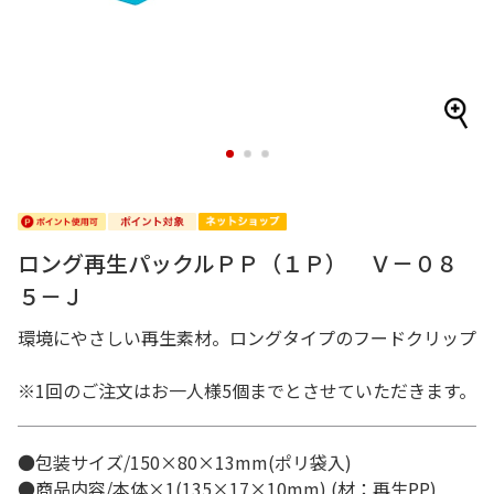
1
2
3
ロング再生パックルＰＰ（１Ｐ） Ｖ－０８
５－Ｊ
環境にやさしい再生素材。ロングタイプのフードクリップ
※1回のご注文はお一人様5個までとさせていただきます。
●包装サイズ/150×80×13mm(ポリ袋入)
●商品内容/本体×1(135×17×10mm) (材：再生PP)