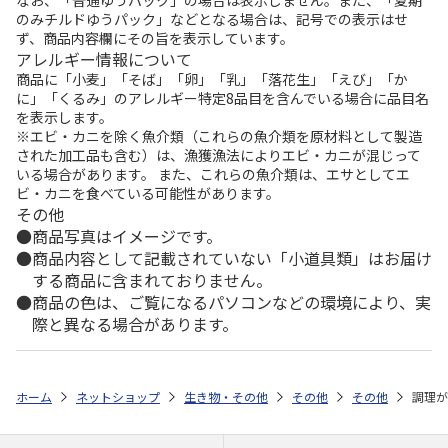
のみチルドゆうパック」などとなる場合は、記号での表示はせ
ず、商品内容欄にその旨を表示しています。
アレルギー情報について
商品に「小麦」「そば」「卵」「乳」「落花生」「えび」「か
に」「くるみ」のアレルギー特定8品目を含んでいる場合に品目名
を表示します。
※エビ・カニを除く魚介類（これらの魚介類を原材料として製造
された加工品も含む）は、漁獲漁法によりエビ・カニが混じって
いる場合があります。 また、これらの魚介類は、エサとしてエ
ビ・カニを食べている可能性があります。
その他
商品写真はイメージです。
商品内容として記載されていない「小道具類」はお届け
する商品に含まれておりません。
商品の色は、ご覧になるパソコンなどの環境により、実
際と異なる場合があります。
ホーム
ネットショップ
生き物・その他
その他
その他
調理が