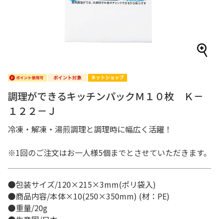
調理ができるキッチンパックＭ１０枚 Ｋ－
１２２－Ｊ
冷凍・解凍・湯煎調理と調理時に幅広く活躍！
※1回のご注文はお一人様5個までとさせていただきます。
●包装サイズ/120×215×3mm(ポリ袋入)
●商品内容/本体×10(250×350mm) (材：PE)
●重量/20g