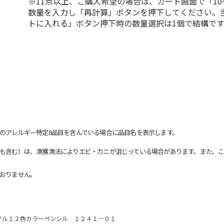
※11点以上、ご購入希望の場合は、カート画面で「10
数量を入力し「再計算」ボタンを押下してください。
トに入れる」ボタン押下時の数量選択は1個で結構です
のアレルギー特定8品目を含んでいる場合に品目名を表示します。
も含む）は、漁獲漁法によりエビ・カニが混じっている場合があります。また、こ
おりません。
テル１２色カラーペンシル １２４１－０１