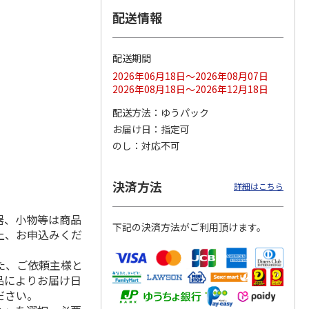
配送情報
配送期間
ス 大
MLB ドジャース 大
ドジャース 大谷翔
MLB ドジャース 大
由伸・
谷翔平 2026 NL 3・
平 日本人最多53試
谷翔平 2026 NL 3・
2026年06月18日～2026年08月07日
日本人
…
4月投手
…
合連続出塁記念 シ
4月投手
…
2026年08月18日～2026年12月18日
ル
…
17,000円
17,000円
8,500円
配送方法
ゆうパック
(送料・税込)
(送料・税込)
(送料・税込)
お届け日
指定可
のし
対応不可
決済方法
詳細はこちら
器、小物等は商品
下記の決済方法がご利用頂けます。
上、お申込みくだ
た、ご依頼主様と
品によりお届け日
ださい。