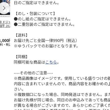
日のご指定はできません。
【のし・包装について】
●のし紙のご指定はできません。
LB ドジャース 大
ドジャース 大谷翔
ドジャース 大谷翔
MLB ドジャー
●二重包装のご指定はできません。
平 2026 NL 3・
平 日本人最多53試
平 日本人最多53試
谷翔平・山本
月投手
…
合連続出塁記念 ダ
合連続出塁記念 コ
佐々木朗希 
ブ
…
イ
…
【送料】
お届け先ごと全国一律990円（税込）
3,000円
33,000円
9,900円
8,500円
送料・税込)
(送料・税込)
(送料・税込)
(送料・税込)
※ゆうパックでのお届けとなります。
【同梱】
同梱可能な商品は
こちら
。
----その他のご注意----
※商品画像はイメージです。使用している盛りつけの
内容に含まれていませんので、商品内容をお確かめの
さい。
※複数個口になった場合、同時発送はできません。ま
お届け先様が同じ場合、同日のお申込みであっても商
が異なる場合がございますので、あらかじめご了承く