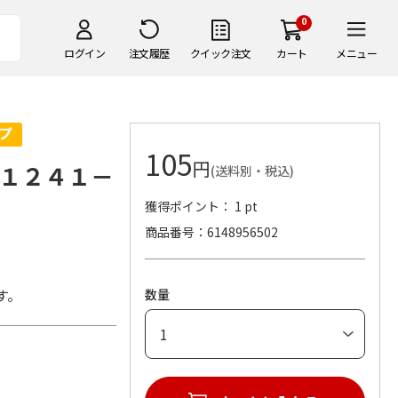
0
ログイン
注文履歴
クイック注文
カート
メニュー
105
円
１２４１－
(送料別・税込)
獲得ポイント： 1 pt
商品番号
6148956502
す。
数量