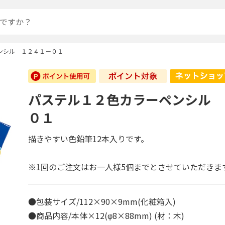
ンシル １２４１－０１
パステル１２色カラーペンシル 
０１
描きやすい色鉛筆12本入りです。
※1回のご注文はお一人様5個までとさせていただきま
●包装サイズ/112×90×9mm(化粧箱入)
●商品内容/本体×12(φ8×88mm) (材：木)