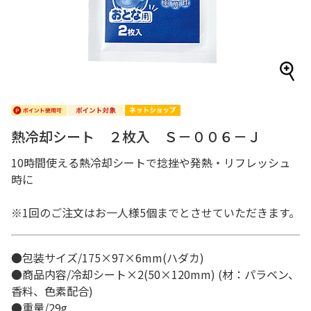
熱冷却シート ２枚入 Ｓ－００６－Ｊ
10時間使える熱冷却シートで捻挫や発熱・リフレッシュ
時に
※1回のご注文はお一人様5個までとさせていただきます。
●包装サイズ/175×97×6mm(ハダカ)
●商品内容/冷却シート×2(50×120mm) (材：パラベン、
香料、色素配合)
●重量/29g