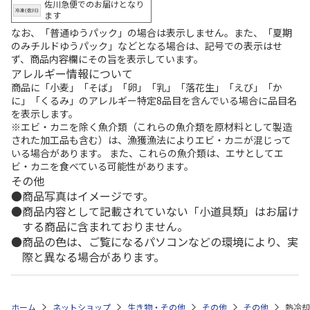
佐川急便でのお届けとなり
ます
なお、「普通ゆうパック」の場合は表示しません。また、「夏期
のみチルドゆうパック」などとなる場合は、記号での表示はせ
ず、商品内容欄にその旨を表示しています。
アレルギー情報について
商品に「小麦」「そば」「卵」「乳」「落花生」「えび」「か
に」「くるみ」のアレルギー特定8品目を含んでいる場合に品目名
を表示します。
※エビ・カニを除く魚介類（これらの魚介類を原材料として製造
された加工品も含む）は、漁獲漁法によりエビ・カニが混じって
いる場合があります。 また、これらの魚介類は、エサとしてエ
ビ・カニを食べている可能性があります。
その他
商品写真はイメージです。
商品内容として記載されていない「小道具類」はお届け
する商品に含まれておりません。
商品の色は、ご覧になるパソコンなどの環境により、実
際と異なる場合があります。
ホーム
ネットショップ
生き物・その他
その他
その他
熱冷却