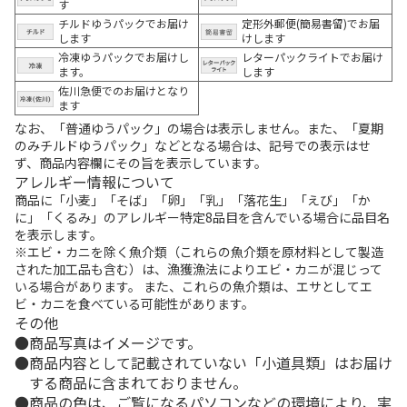
す
チルドゆうパックでお届け
定形外郵便(簡易書留)でお届
します
けします
冷凍ゆうパックでお届けし
レターパックライトでお届け
ます。
します
佐川急便でのお届けとなり
ます
なお、「普通ゆうパック」の場合は表示しません。また、「夏期
のみチルドゆうパック」などとなる場合は、記号での表示はせ
ず、商品内容欄にその旨を表示しています。
アレルギー情報について
商品に「小麦」「そば」「卵」「乳」「落花生」「えび」「か
に」「くるみ」のアレルギー特定8品目を含んでいる場合に品目名
を表示します。
※エビ・カニを除く魚介類（これらの魚介類を原材料として製造
された加工品も含む）は、漁獲漁法によりエビ・カニが混じって
いる場合があります。 また、これらの魚介類は、エサとしてエ
ビ・カニを食べている可能性があります。
その他
商品写真はイメージです。
商品内容として記載されていない「小道具類」はお届け
する商品に含まれておりません。
商品の色は、ご覧になるパソコンなどの環境により、実