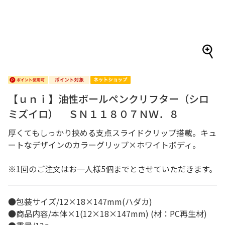
【ｕｎｉ】油性ボールペンクリフター（シロ
ミズイロ） ＳＮ１１８０７ＮＷ．８
厚くてもしっかり挟める支点スライドクリップ搭載。キュ
ートなデザインのカラーグリップ×ホワイトボディ。
※1回のご注文はお一人様5個までとさせていただきます。
●包装サイズ/12×18×147mm(ハダカ)
●商品内容/本体×1(12×18×147mm) (材：PC再生材)