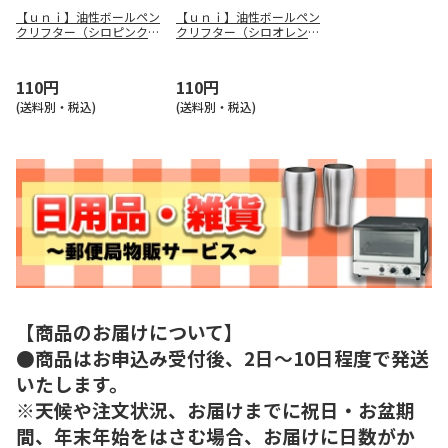
【ｕｎｉ】油性ボールペン
【ｕｎｉ】油性ボールペン
クリフター（シロピンク）
クリフター（シロオレン
ＳＮ１１８０７ＮＷ．１
ジ） ＳＮ１１８０７Ｎ
３
Ｗ．４
110円
110円
(送料別・税込)
(送料別・税込)
【商品のお届けについて】
●商品はお申込み受付後、2日～10日程度で発送
いたします。
※天候や注文状況、お届けまでに祝日・お盆期
間、年末年始をはさむ場合、お届けに日数がか