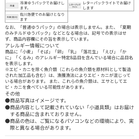
冷凍ゆうパックでお届けし
レターパックライトでお届け
ます。
します
佐川急便でのお届けとなり
ます
なお、「普通ゆうパック」の場合は表示しません。また、「夏期
のみチルドゆうパック」などとなる場合は、記号での表示はせ
ず、商品内容欄にその旨を表示しています。
アレルギー情報について
商品に「小麦」「そば」「卵」「乳」「落花生」「えび」「か
に」「くるみ」のアレルギー特定8品目を含んでいる場合に品目名
を表示します。
※エビ・カニを除く魚介類（これらの魚介類を原材料として製造
された加工品も含む）は、漁獲漁法によりエビ・カニが混じって
いる場合があります。 また、これらの魚介類は、エサとしてエ
ビ・カニを食べている可能性があります。
その他
商品写真はイメージです。
商品内容として記載されていない「小道具類」はお届け
する商品に含まれておりません。
商品の色は、ご覧になるパソコンなどの環境により、実
際と異なる場合があります。