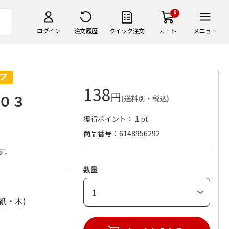
0
ログイン
注文履歴
クイック注文
カート
メニュー
138
円
０３
(送料別・税込)
獲得ポイント： 1 pt
商品番号
6148956292
す。
数量
・紙・木)