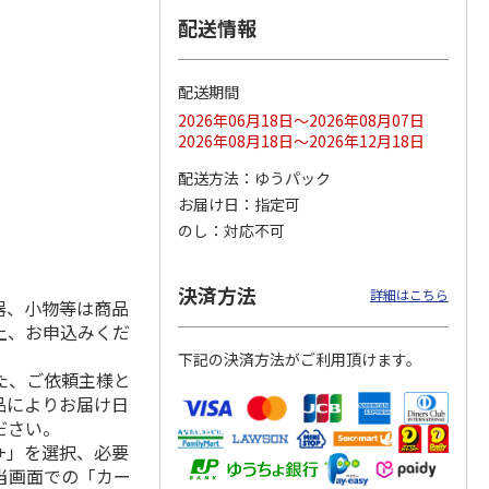
配送情報
配送期間
ス 大
MLB ドジャース 大
ドジャース 大谷翔
MLB ドジャース 大
由伸・
谷翔平 2026 NL 3・
平 日本人最多53試
谷翔平 2026 NL 3・
2026年06月18日～2026年08月07日
日本人
…
4月投手
…
合連続出塁記念 シ
4月投手
…
2026年08月18日～2026年12月18日
ル
…
17,000円
17,000円
8,500円
配送方法
ゆうパック
(送料・税込)
(送料・税込)
(送料・税込)
お届け日
指定可
のし
対応不可
決済方法
詳細はこちら
器、小物等は商品
上、お申込みくだ
下記の決済方法がご利用頂けます。
た、ご依頼主様と
品によりお届け日
ださい。
+」を選択、必要
当画面での「カー