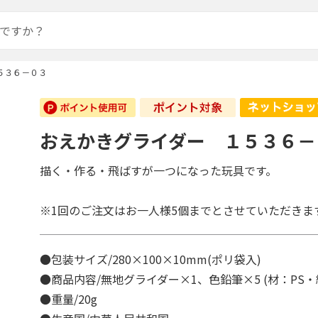
５３６－０３
おえかきグライダー １５３６－
描く・作る・飛ばすが一つになった玩具です。
※1回のご注文はお一人様5個までとさせていただきま
●包装サイズ/280×100×10mm(ポリ袋入)
●商品内容/無地グライダー×1、色鉛筆×5 (材：PS
●重量/20g