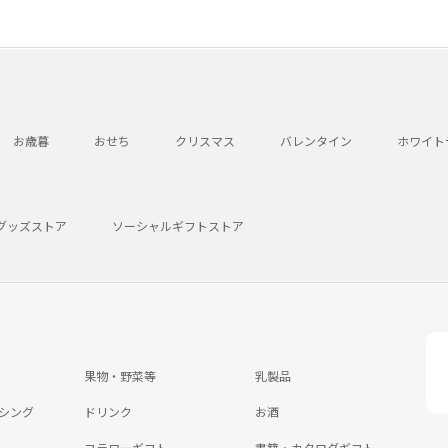
お歳暮
おせち
クリスマス
バレンタイン
ホワイト
グッズストア
ソーシャルギフトストア
果物・野菜等
乳製品
シング
ドリンク
お酒
フラワーギフト
書籍・カタログギフト