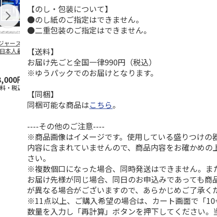
【のし・包装について】
●のし紙のご指定はできません。
●二重包装のご指定はできません。
ジャース 大谷翔
MLB ドジャース 大
ドジャース 大谷翔
MLB ドジャー
【送料】
 日本人最多53試
谷翔平 2026 NL 3・
平 日本人最多53試
谷翔平・山本
連続出塁記念 ダ
4月投手
…
合連続出塁記念 コ
佐々木朗希 
お届け先ごと全国一律990円（税込）
…
イ
…
※ゆうパックでのお届けとなります。
3,000円
33,000円
9,900円
8,500円
送料・税込)
(送料・税込)
(送料・税込)
(送料・税込)
【同梱】
同梱可能な商品は
こちら
。
----その他のご注意----
※商品画像はイメージです。使用している盛りつけの
内容に含まれていませんので、商品内容をお確かめの
さい。
※複数個口になった場合、同時発送はできません。ま
お届け先様が同じ場合、同日のお申込みであっても商
が異なる場合がございますので、あらかじめご了承く
※11点以上、ご購入希望の場合は、カート画面で「10
数量を入力し「再計算」ボタンを押下してください。