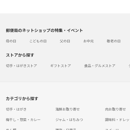
郵便局のネットショップの特集・イベント
母の日
こどもの日
父の日
お中元
敬老の日
ストアから探す
切手・はがきストア
ギフトストア
食品・グルメストア
カテゴリから探す
切手・はがき
海鮮お取り寄せ
肉お取り寄せ
梅干し・惣菜・カレー
ジャム・はちみつ
調味料・ドレッ
めん類
雑貨・日用品
スイーツ