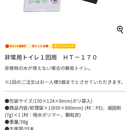
非常用トイレ１回用 ＨＴ－１７０
非常時の水が使えない場合の簡易トイレ。
※1回のご注文はお一人様5個までとさせていただきます。
●包装サイズ/150×124×8mm(ポリ袋入)
●商品内容/処理袋×1(650×800mm) (材：PE)、凝固剤
(7g)×1 (材：吸水ポリマー、顆粒炭)
●重量/38g
●生産国/日本