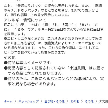
なお、「普通ゆうパック」の場合は表示しません。また、「夏期
のみチルドゆうパック」などとなる場合は、記号での表示はせ
ず、商品内容欄にその旨を表示しています。
アレルギー情報について
商品に「小麦」「そば」「卵」「乳」「落花生」「えび」「か
に」「くるみ」のアレルギー特定8品目を含んでいる場合に品目名
を表示します。
※エビ・カニを除く魚介類（これらの魚介類を原材料として製造
された加工品も含む）は、漁獲漁法によりエビ・カニが混じって
いる場合があります。 また、これらの魚介類は、エサとしてエ
ビ・カニを食べている可能性があります。
その他
商品写真はイメージです。
商品内容として記載されていない「小道具類」はお届け
する商品に含まれておりません。
商品の色は、ご覧になるパソコンなどの環境により、実
際と異なる場合があります。
ホーム
ネットショップ
生き物・その他
その他
その他
非常用