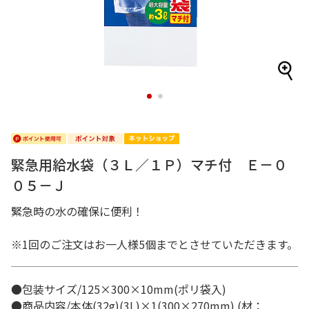
1
2
緊急用給水袋（３Ｌ／１Ｐ）マチ付 Ｅ－０
０５－Ｊ
緊急時の水の確保に便利！
※1回のご注文はお一人様5個までとさせていただきます。
●包装サイズ/125×300×10mm(ポリ袋入)
●商品内容/本体(32g)(3L)×1(300×270mm) (材：