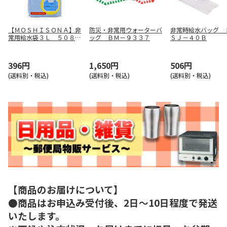
【ＭＯＳＨＩＳＯＮＡ】非
防災・非常用ウォーターバ
非常時給水バッグ
常用給水袋３Ｌ ５０８９
ッグ ＢＭ－９３３７
ＳＪ－４０Ｂ
５
396円
1,650円
506円
(送料別・税込)
(送料別・税込)
(送料別・税込)
【商品のお届けについて】
●商品はお申込み受付後、2日～10日程度で発送
いたします。