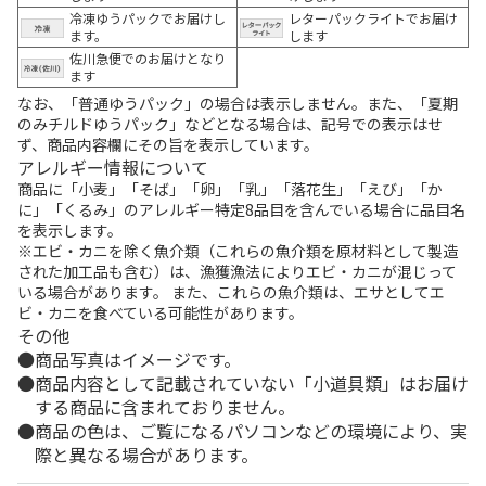
冷凍ゆうパックでお届けし
レターパックライトでお届け
ます。
します
佐川急便でのお届けとなり
ます
なお、「普通ゆうパック」の場合は表示しません。また、「夏期
のみチルドゆうパック」などとなる場合は、記号での表示はせ
ず、商品内容欄にその旨を表示しています。
アレルギー情報について
商品に「小麦」「そば」「卵」「乳」「落花生」「えび」「か
に」「くるみ」のアレルギー特定8品目を含んでいる場合に品目名
を表示します。
※エビ・カニを除く魚介類（これらの魚介類を原材料として製造
された加工品も含む）は、漁獲漁法によりエビ・カニが混じって
いる場合があります。 また、これらの魚介類は、エサとしてエ
ビ・カニを食べている可能性があります。
その他
商品写真はイメージです。
商品内容として記載されていない「小道具類」はお届け
する商品に含まれておりません。
商品の色は、ご覧になるパソコンなどの環境により、実
際と異なる場合があります。