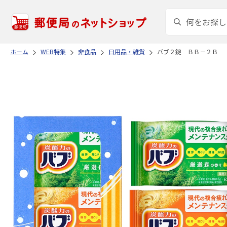
ホーム
WEB特集
非食品
日用品・雑貨
バブ２錠 ＢＢ－２Ｂ