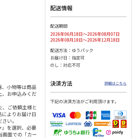
配送情報
配送期間
ス 大
MLB ドジャース 大
ドジャース 大谷翔
MLB ドジャース 大
由伸・
谷翔平 2026 NL 3・
平 日本人最多53試
谷翔平 2026 NL 3・
2026年06月18日～2026年08月07日
日本人
…
4月投手
…
合連続出塁記念 シ
4月投手
…
2026年08月18日～2026年12月18日
ル
…
17,000円
17,000円
8,500円
配送方法
ゆうパック
(送料・税込)
(送料・税込)
(送料・税込)
お届け日
指定可
のし
対応不可
決済方法
詳細はこちら
器、小物等は商品
上、お申込みくだ
下記の決済方法がご利用頂けます。
た、ご依頼主様と
品によりお届け日
ださい。
+」を選択、必要
当画面での「カー