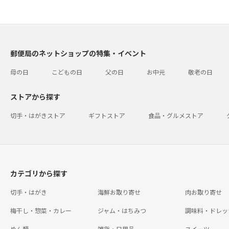
郵便局のネットショップの特集・イベント
母の日
こどもの日
父の日
お中元
敬老の日
ストアから探す
切手・はがきストア
ギフトストア
食品・グルメストア
カテゴリから探す
切手・はがき
海鮮お取り寄せ
肉お取り寄せ
梅干し・惣菜・カレー
ジャム・はちみつ
調味料・ドレッ
めん類
雑貨・日用品
スイーツ