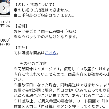
【のし・包装について】
●のし紙のご指定はできません。
●二重包装のご指定はできません。
LB ドジャース 大
ドジャース 大谷翔
ドジャース 大谷翔
MLB ドジャー
【送料】
平 2026 NL 3・
平 日本人最多53試
平 日本人最多53試
谷翔平・山本
月投手
…
合連続出塁記念 ダ
合連続出塁記念 コ
佐々木朗希 
お届け先ごと全国一律990円（税込）
ブ
…
イ
…
※ゆうパックでのお届けとなります。
3,000円
33,000円
9,900円
8,500円
送料・税込)
(送料・税込)
(送料・税込)
(送料・税込)
【同梱】
同梱可能な商品は
こちら
。
----その他のご注意----
※商品画像はイメージです。使用している盛りつけの
内容に含まれていませんので、商品内容をお確かめの
さい。
※複数個口になった場合、同時発送はできません。ま
お届け先様が同じ場合、同日のお申込みであっても商
が異なる場合がございますので、あらかじめご了承く
※11点以上、ご購入希望の場合は、カート画面で「10
数量を入力し「再計算」ボタンを押下してください。