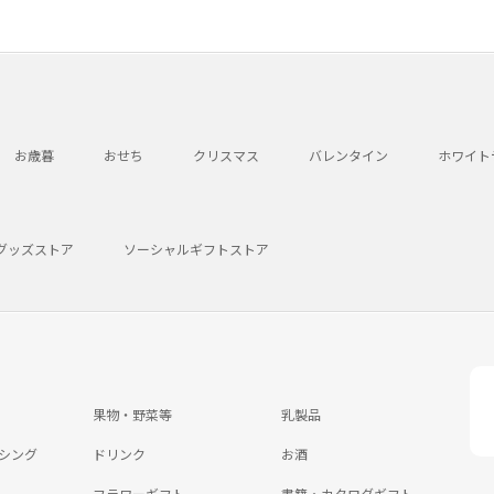
お歳暮
おせち
クリスマス
バレンタイン
ホワイト
グッズストア
ソーシャルギフトストア
果物・野菜等
乳製品
シング
ドリンク
お酒
フラワーギフト
書籍・カタログギフト