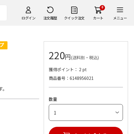
0
ログイン
注文履歴
クイック注文
カート
メニュー
220
円
(送料別・税込)
獲得ポイント： 2 pt
商品番号
6148956021
す。
数量