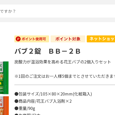
バブ２錠 ＢＢ－２Ｂ
炭酸力が温浴効果を高める花王バブの2個入りセット
※1回のご注文はお一人様5個までとさせていただきま
●包装サイズ/105×80×20mm(化粧箱入)
●商品内容/花王バブ入浴剤×2
●重量/90g