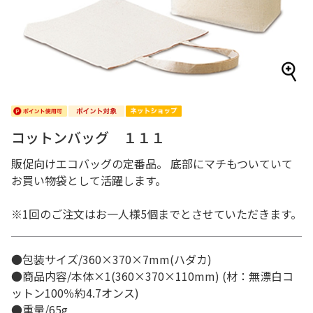
コットンバッグ １１１
販促向けエコバッグの定番品。 底部にマチもついていて
お買い物袋として活躍します。
※1回のご注文はお一人様5個までとさせていただきます。
●包装サイズ/360×370×7mm(ハダカ)
●商品内容/本体×1(360×370×110mm) (材：無漂白コ
ットン100％約4.7オンス)
●重量/65g