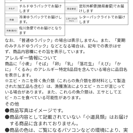
チルドゆうパックでお届け
定形外郵便(簡易書留)でお届
します
けします
冷凍ゆうパックでお届けし
レターパックライトでお届け
ます。
します
佐川急便でのお届けとなり
ます
なお、「普通ゆうパック」の場合は表示しません。また、「夏期
のみチルドゆうパック」などとなる場合は、記号での表示はせ
ず、商品内容欄にその旨を表示しています。
アレルギー情報について
商品に「小麦」「そば」「卵」「乳」「落花生」「えび」「か
に」「くるみ」のアレルギー特定8品目を含んでいる場合に品目名
を表示します。
※エビ・カニを除く魚介類（これらの魚介類を原材料として製造
された加工品も含む）は、漁獲漁法によりエビ・カニが混じって
いる場合があります。 また、これらの魚介類は、エサとしてエ
ビ・カニを食べている可能性があります。
その他
商品写真はイメージです。
商品内容として記載されていない「小道具類」はお届け
する商品に含まれておりません。
商品の色は、ご覧になるパソコンなどの環境により、実