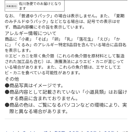
佐川急便でのお届けとなり
ます
なお、「普通ゆうパック」の場合は表示しません。また、「夏期
のみチルドゆうパック」などとなる場合は、記号での表示はせ
ず、商品内容欄にその旨を表示しています。
アレルギー情報について
商品に「小麦」「そば」「卵」「乳」「落花生」「えび」「か
に」「くるみ」のアレルギー特定8品目を含んでいる場合に品目名
を表示します。
※エビ・カニを除く魚介類（これらの魚介類を原材料として製造
された加工品も含む）は、漁獲漁法によりエビ・カニが混じって
いる場合があります。 また、これらの魚介類は、エサとしてエ
ビ・カニを食べている可能性があります。
その他
商品写真はイメージです。
商品内容として記載されていない「小道具類」はお届け
する商品に含まれておりません。
商品の色は、ご覧になるパソコンなどの環境により、実
際と異なる場合があります。