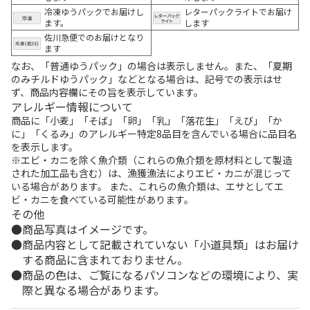
冷凍ゆうパックでお届けし
レターパックライトでお届け
ます。
します
佐川急便でのお届けとなり
ます
なお、「普通ゆうパック」の場合は表示しません。また、「夏期
のみチルドゆうパック」などとなる場合は、記号での表示はせ
ず、商品内容欄にその旨を表示しています。
アレルギー情報について
商品に「小麦」「そば」「卵」「乳」「落花生」「えび」「か
に」「くるみ」のアレルギー特定8品目を含んでいる場合に品目名
を表示します。
※エビ・カニを除く魚介類（これらの魚介類を原材料として製造
された加工品も含む）は、漁獲漁法によりエビ・カニが混じって
いる場合があります。 また、これらの魚介類は、エサとしてエ
ビ・カニを食べている可能性があります。
その他
商品写真はイメージです。
商品内容として記載されていない「小道具類」はお届け
する商品に含まれておりません。
商品の色は、ご覧になるパソコンなどの環境により、実
際と異なる場合があります。